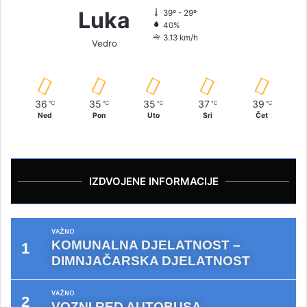
Luka
39º - 29º
40%
3.13 km/h
Vedro
36
35
35
37
39
℃
℃
℃
℃
℃
Ned
Pon
Uto
Sri
Čet
IZDVOJENE INFORMACIJE
VAŽNO
KOMUNALNA DJELATNOST –
DIMNJAČARSKA DJELATNOST
VAŽNO
VOZNI RED AUTOBUSA