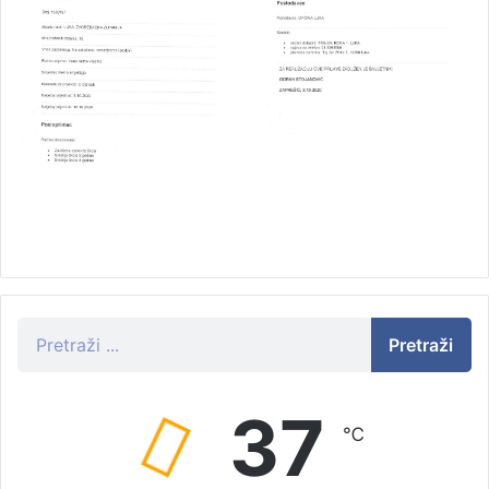
Pretraži
37
℃