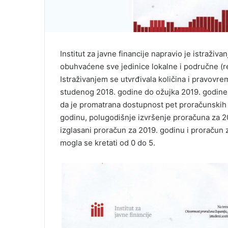
Institut za javne financije napravio je istraživ
obuhvaćene sve jedinice lokalne i područne (r
Istraživanjem se utvrđivala količina i pravovr
studenog 2018. godine do ožujka 2019. godine, 
da je promatrana dostupnost pet proračunskih
godinu, polugodišnje izvršenje proračuna za 20
izglasani proračun za 2019. godinu i proračun 
mogla se kretati od 0 do 5.