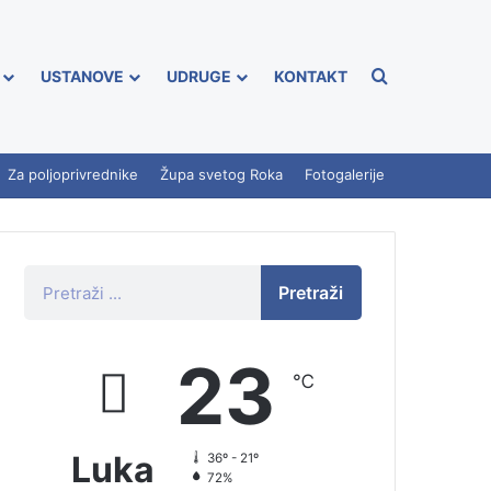
USTANOVE
UDRUGE
KONTAKT
Za poljoprivrednike
Župa svetog Roka
Fotogalerije
Pretraži
23
℃
Luka
36º - 21º
72%