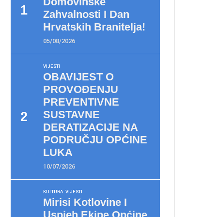
Domovinske
Zahvalnosti I Dan
Hrvatskih Branitelja!
05/08/2026
VIJESTI
OBAVIJEST O
PROVOĐENJU
PREVENTIVNE
SUSTAVNE
DERATIZACIJE NA
PODRUČJU OPĆINE
LUKA
10/07/2026
KULTURA
VIJESTI
Mirisi Kotlovine I
Uspjeh Ekipe Općine