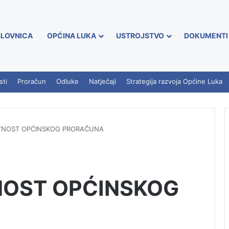
LOVNICA
OPĆINA LUKA
USTROJSTVO
DOKUMENTI
sti
Proračun
Odluke
Natječaji
Strategija razvoja Općine Luka
TNOST OPĆINSKOG PRORAČUNA
OST OPĆINSKOG