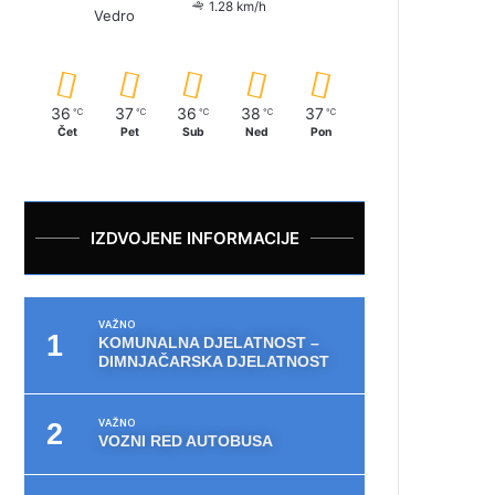
1.28 km/h
Vedro
36
37
36
38
37
℃
℃
℃
℃
℃
Čet
Pet
Sub
Ned
Pon
IZDVOJENE INFORMACIJE
VAŽNO
KOMUNALNA DJELATNOST –
DIMNJAČARSKA DJELATNOST
VAŽNO
VOZNI RED AUTOBUSA