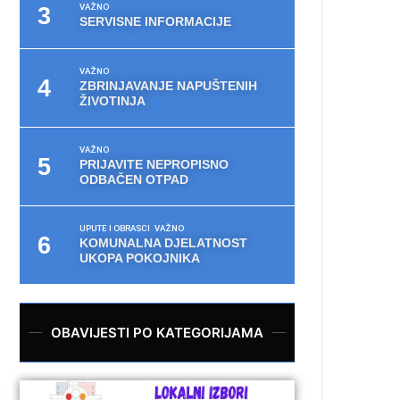
VAŽNO
SERVISNE INFORMACIJE
VAŽNO
ZBRINJAVANJE NAPUŠTENIH
ŽIVOTINJA
VAŽNO
PRIJAVITE NEPROPISNO
ODBAČEN OTPAD
UPUTE I OBRASCI
VAŽNO
KOMUNALNA DJELATNOST
UKOPA POKOJNIKA
OBAVIJESTI PO KATEGORIJAMA