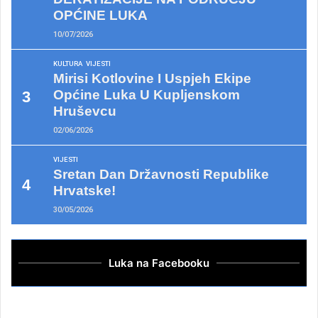
OPĆINE LUKA
10/07/2026
KULTURA
VIJESTI
Mirisi Kotlovine I Uspjeh Ekipe
Općine Luka U Kupljenskom
Hruševcu
02/06/2026
VIJESTI
Sretan Dan Državnosti Republike
Hrvatske!
30/05/2026
Luka na Facebooku