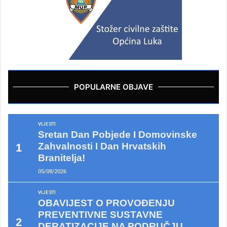
POPULARNE OBJAVE
VIJESTI
Sretan Dan Pobjede I Domovinske
Zahvalnosti I Dan Hrvatskih
Branitelja!
05/08/2026
VIJESTI
OBAVIJEST O PROVOĐENJU
PREVENTIVNE SUSTAVNE
DERATIZACIJE NA PODRUČJU