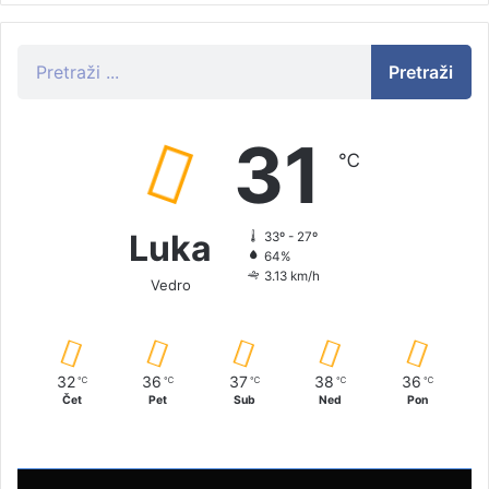
Pretraži
31
℃
Luka
33º - 27º
64%
3.13 km/h
Vedro
32
36
37
38
36
℃
℃
℃
℃
℃
Čet
Pet
Sub
Ned
Pon