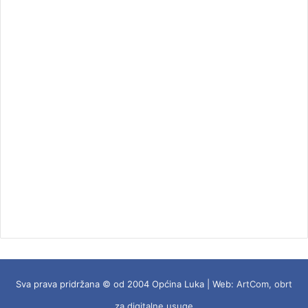
Sva prava pridržana © od 2004 Općina Luka | Web:
ArtCom, obrt
za digitalne usuge