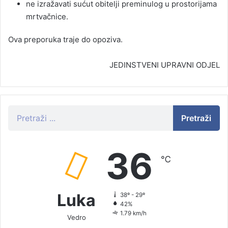
ne izražavati sućut obitelji preminulog u prostorijama
mrtvačnice.
Ova preporuka traje do opoziva.
JEDINSTVENI UPRAVNI ODJEL
Pretraži
36
℃
Luka
38º - 29º
42%
1.79 km/h
Vedro