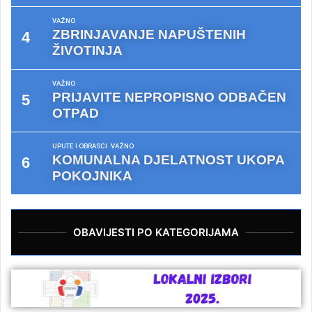
VAŽNO
ZBRINJAVANJE NAPUŠTENIH
ŽIVOTINJA
VAŽNO
PRIJAVITE NEPROPISNO ODBAČEN
OTPAD
UPUTE I OBRASCI
VAŽNO
KOMUNALNA DJELATNOST UKOPA
POKOJNIKA
OBAVIJESTI PO KATEGORIJAMA