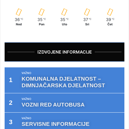
36
35
35
37
39
℃
℃
℃
℃
℃
Ned
Pon
Uto
Sri
Čet
IZDVOJENE INFORMACIJE
VAŽNO
KOMUNALNA DJELATNOST –
DIMNJAČARSKA DJELATNOST
VAŽNO
VOZNI RED AUTOBUSA
VAŽNO
SERVISNE INFORMACIJE