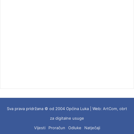
Sva prava pridržana © od 2004 Općina Luka | Web:
ArtCom, obrt
za digitalne usuge
Vijesti
Proračun
Odluke
Natječaji