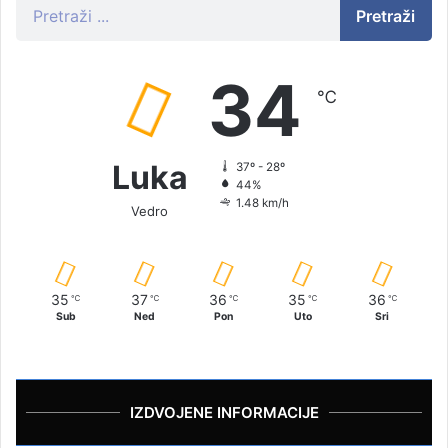
Pretraži
34
℃
Luka
37º - 28º
44%
1.48 km/h
Vedro
35
37
36
35
36
℃
℃
℃
℃
℃
Sub
Ned
Pon
Uto
Sri
IZDVOJENE INFORMACIJE