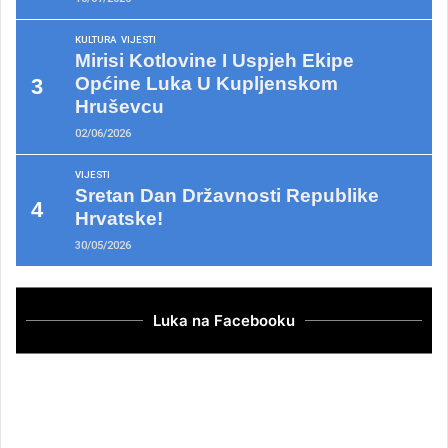
KULTURA
VIJESTI
Mirisi Kotlovine I Uspjeh Ekipe
Općine Luka U Kupljenskom
Hruševcu
02/06/2026
VIJESTI
Sretan Dan Državnosti Republike
Hrvatske!
30/05/2026
Luka na Facebooku