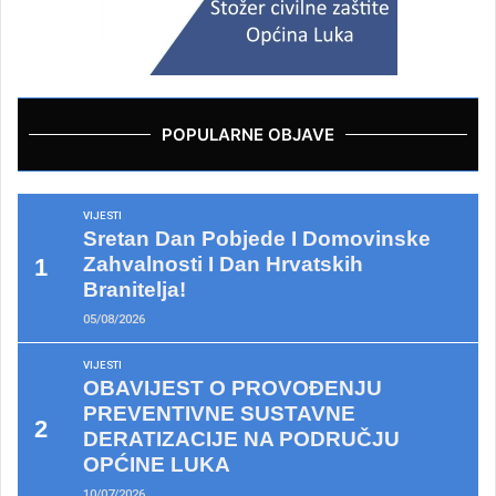
POPULARNE OBJAVE
VIJESTI
Sretan Dan Pobjede I Domovinske
Zahvalnosti I Dan Hrvatskih
Branitelja!
05/08/2026
VIJESTI
OBAVIJEST O PROVOĐENJU
PREVENTIVNE SUSTAVNE
DERATIZACIJE NA PODRUČJU
OPĆINE LUKA
10/07/2026