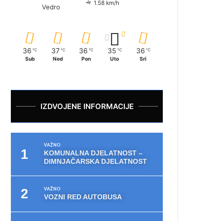
1.58 km/h
Vedro
36
37
36
35
36
℃
℃
℃
℃
℃
Sub
Ned
Pon
Uto
Sri
IZDVOJENE INFORMACIJE
VAŽNO
KOMUNALNA DJELATNOST –
DIMNJAČARSKA DJELATNOST
VAŽNO
VOZNI RED AUTOBUSA