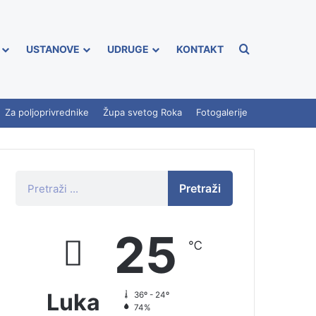
USTANOVE
UDRUGE
KONTAKT
Za poljoprivrednike
Župa svetog Roka
Fotogalerije
Pretraži
25
℃
Luka
36º - 24º
74%