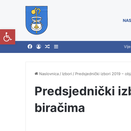
NAS
Open toolbar
Vije
Naslovnica
/
Izbori
/
Predsjednički izbori 2019 – ob
Predsjednički iz
biračima