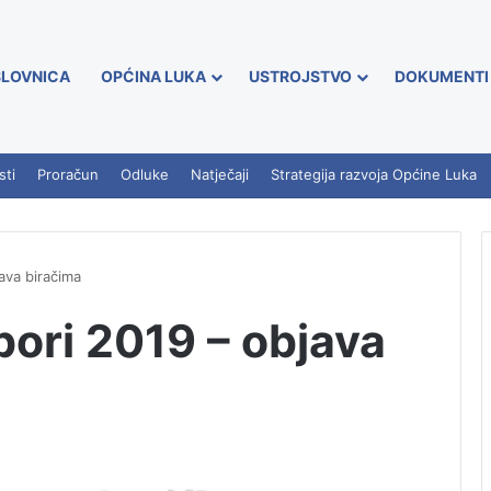
LOVNICA
OPĆINA LUKA
USTROJSTVO
DOKUMENTI
sti
Proračun
Odluke
Natječaji
Strategija razvoja Općine Luka
java biračima
bori 2019 – objava