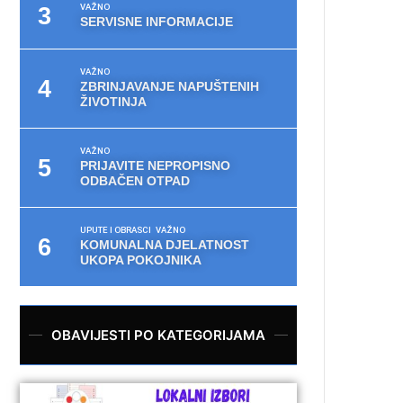
VAŽNO
SERVISNE INFORMACIJE
VAŽNO
ZBRINJAVANJE NAPUŠTENIH
ŽIVOTINJA
VAŽNO
PRIJAVITE NEPROPISNO
ODBAČEN OTPAD
UPUTE I OBRASCI
VAŽNO
KOMUNALNA DJELATNOST
UKOPA POKOJNIKA
OBAVIJESTI PO KATEGORIJAMA