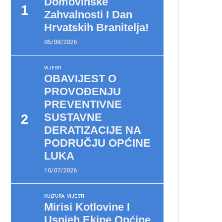
Domovinske
Zahvalnosti I Dan
Hrvatskih Branitelja!
05/08/2026
VIJESTI
OBAVIJEST O
PROVOĐENJU
PREVENTIVNE
SUSTAVNE
DERATIZACIJE NA
PODRUČJU OPĆINE
LUKA
10/07/2026
KULTURA
VIJESTI
Mirisi Kotlovine I
Uspjeh Ekipe Općine