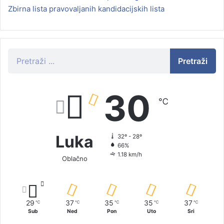
Zbirna lista pravovaljanih kandidacijskih lista
Pretraži
30
℃
Luka
32º - 28º
66%
1.18 km/h
Oblačno
29
37
35
35
37
℃
℃
℃
℃
℃
Sub
Ned
Pon
Uto
Sri