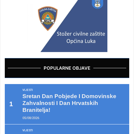
POPULARNE OBJAVE
VIJESTI
Sretan Dan Pobjede I Domovinske
Zahvalnosti I Dan Hrvatskih
Branitelja!
05/08/2026
VIJESTI