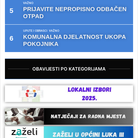
VAŽNO
PRIJAVITE NEPROPISNO ODBAČEN
OTPAD
UPUTE I OBRASCI
VAŽNO
KOMUNALNA DJELATNOST UKOPA
POKOJNIKA
OBAVIJESTI PO KATEGORIJAMA