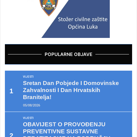
POPULARNE OBJAVE
VIJESTI
Sretan Dan Pobjede I Domovinske
Zahvalnosti I Dan Hrvatskih
Branitelja!
05/08/2026
VIJESTI
OBAVIJEST O PROVOĐENJU
PREVENTIVNE SUSTAVNE