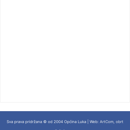
Sva prava pridržana © od 2004 Općina Luka | Web:
ArtCom, obrt