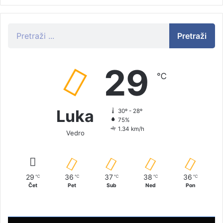
Pretraži
29
℃
Luka
30º - 28º
75%
1.34 km/h
Vedro
29
36
37
38
36
℃
℃
℃
℃
℃
Čet
Pet
Sub
Ned
Pon