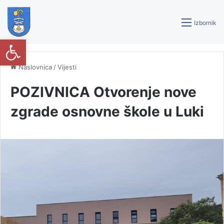
Izbornik
Open toolbar
Naslovnica
/
Vijesti
POZIVNICA Otvorenje nove
zgrade osnovne škole u Luki