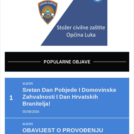
POPULARNE OBJAVE
VIJESTI
Sretan Dan Pobjede I Domovinske
Zahvalnosti I Dan Hrvatskih
Branitelja!
05/08/2026
VIJESTI
OBAVIJEST O PROVOĐENJU