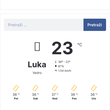
Pretraži
23
℃
Luka
36º - 22º
87%
1.54 km/h
Vedro
36
36
37
36
36
℃
℃
℃
℃
℃
Pet
Sub
Ned
Pon
Uto