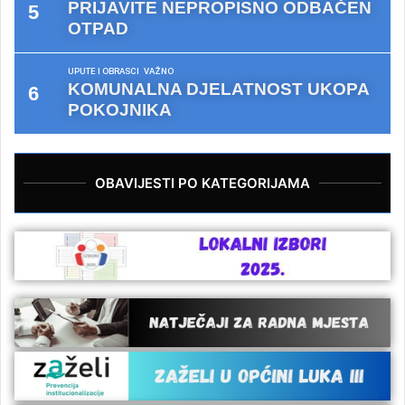
PRIJAVITE NEPROPISNO ODBAČEN
OTPAD
UPUTE I OBRASCI
VAŽNO
KOMUNALNA DJELATNOST UKOPA
POKOJNIKA
OBAVIJESTI PO KATEGORIJAMA