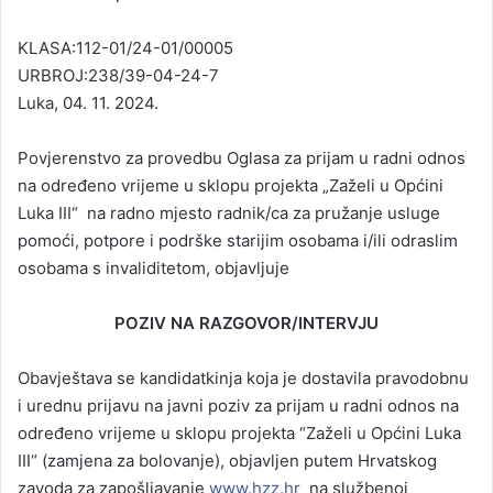
KLASA:112-01/24-01/00005
URBROJ:238/39-04-24-7
Luka, 04. 11. 2024.
Povjerenstvo za provedbu Oglasa za prijam u radni odnos
na određeno vrijeme u sklopu projekta „Zaželi u Općini
Luka III“ na radno mjesto radnik/ca za pružanje usluge
pomoći, potpore i podrške starijim osobama i/ili odraslim
osobama s invaliditetom, objavljuje
POZIV NA RAZGOVOR/INTERVJU
Obavještava se kandidatkinja koja je dostavila pravodobnu
i urednu prijavu na javni poziv za prijam u radni odnos na
određeno vrijeme u sklopu projekta “Zaželi u Općini Luka
III“ (zamjena za bolovanje), objavljen putem Hrvatskog
zavoda za zapošljavanje
www.hzz.hr
na službenoj