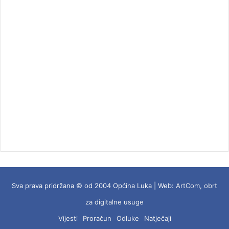
Sva prava pridržana © od 2004 Općina Luka | Web:
ArtCom, obrt
za digitalne usuge
Vijesti
Proračun
Odluke
Natječaji