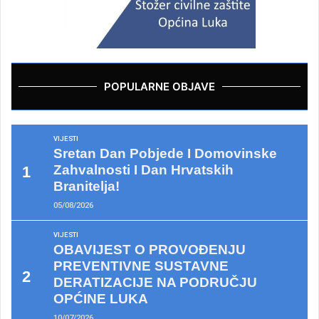
POPULARNE OBJAVE
VIJESTI
Sretan Dan Pobjede I Domovinske
Zahvalnosti I Dan Hrvatskih
Branitelja!
05/08/2026
VIJESTI
OBAVIJEST O PROVOĐENJU
PREVENTIVNE SUSTAVNE
DERATIZACIJE NA PODRUČJU
OPĆINE LUKA
10/07/2026