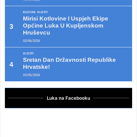
KULTURA
VIJESTI
Mirisi Kotlovine I Uspjeh Ekipe
Općine Luka U Kupljenskom
Hruševcu
02/06/2026
VIJESTI
Sretan Dan Državnosti Republike
Hrvatske!
30/05/2026
Luka na Facebooku