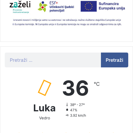
Pretraži
36
℃
Luka
38º - 27º
47%
3.92 km/h
Vedro