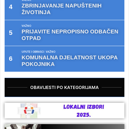
ZBRINJAVANJE NAPUŠTENIH
ŽIVOTINJA
VAŽNO
PRIJAVITE NEPROPISNO ODBAČEN
OTPAD
UPUTE I OBRASCI
VAŽNO
KOMUNALNA DJELATNOST UKOPA
POKOJNIKA
OBAVIJESTI PO KATEGORIJAMA