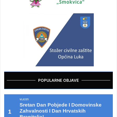
POPULARNE OBJAVE
VIJESTI
Sretan Dan Pobjede I Domovinske
Zahvalnosti I Dan Hrvatskih
Branitelja!