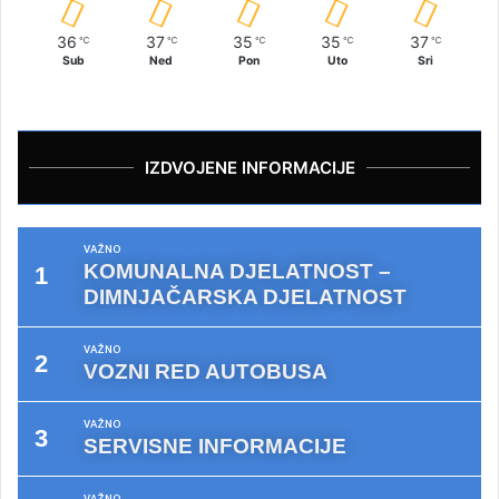
36
37
35
35
37
℃
℃
℃
℃
℃
Sub
Ned
Pon
Uto
Sri
IZDVOJENE INFORMACIJE
VAŽNO
KOMUNALNA DJELATNOST –
DIMNJAČARSKA DJELATNOST
VAŽNO
VOZNI RED AUTOBUSA
VAŽNO
SERVISNE INFORMACIJE
VAŽNO