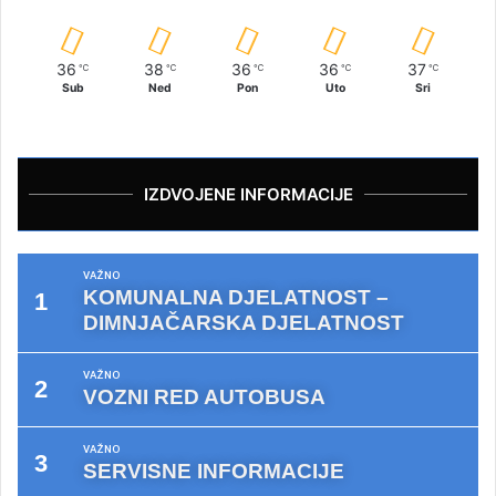
36
38
36
36
37
℃
℃
℃
℃
℃
Sub
Ned
Pon
Uto
Sri
IZDVOJENE INFORMACIJE
VAŽNO
KOMUNALNA DJELATNOST –
DIMNJAČARSKA DJELATNOST
VAŽNO
VOZNI RED AUTOBUSA
VAŽNO
SERVISNE INFORMACIJE