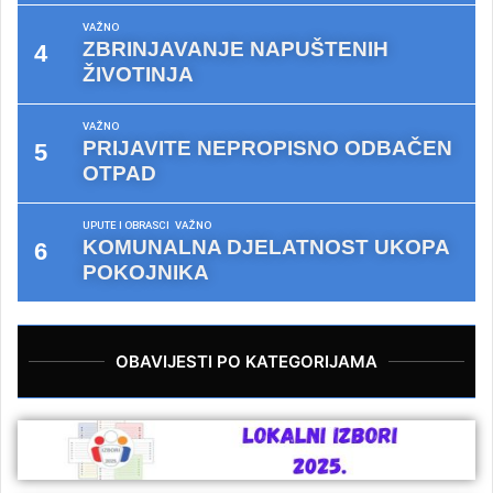
VAŽNO
ZBRINJAVANJE NAPUŠTENIH
ŽIVOTINJA
VAŽNO
PRIJAVITE NEPROPISNO ODBAČEN
OTPAD
UPUTE I OBRASCI
VAŽNO
KOMUNALNA DJELATNOST UKOPA
POKOJNIKA
OBAVIJESTI PO KATEGORIJAMA