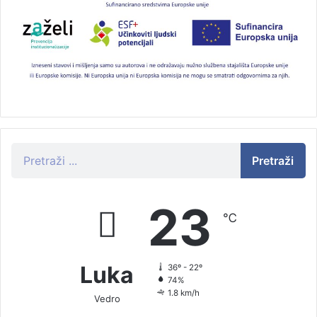
Pretraži
23
℃
Luka
36º - 22º
74%
1.8 km/h
Vedro