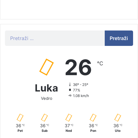
Pretraži
26
℃
Luka
36º - 25º
77%
1.08 km/h
Vedro
36
36
37
36
36
℃
℃
℃
℃
℃
Pet
Sub
Ned
Pon
Uto