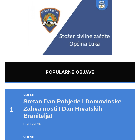
POPULARNE OBJAVE
VIJESTI
Sretan Dan Pobjede I Domovinske
Zahvalnosti I Dan Hrvatskih
Branitelja!
05/08/2026
VIJESTI