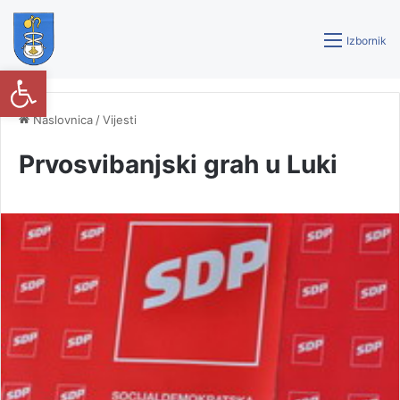
Izbornik
Open toolbar
Naslovnica
/
Vijesti
Prvosvibanjski grah u Luki