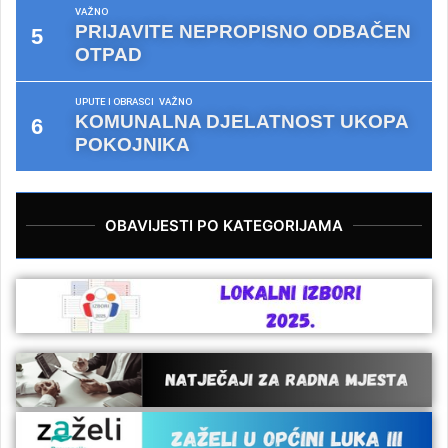
VAŽNO
PRIJAVITE NEPROPISNO ODBAČEN
OTPAD
UPUTE I OBRASCI
VAŽNO
KOMUNALNA DJELATNOST UKOPA
POKOJNIKA
OBAVIJESTI PO KATEGORIJAMA