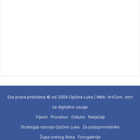
Sva prava pridržana © od 2004 Općina Luka | Web:
ArtCom, obrt
za digitalne usuge
Vijesti
Proračun
Odluke
Natječaji
Strategija razvoja Općine Luka
Za poljoprivrednike
Župa svetog Roka
Fotogalerije