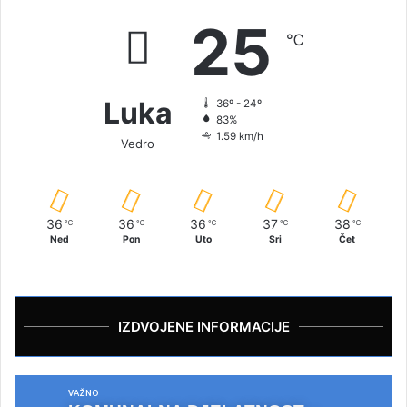
25
℃
Luka
36º - 24º
83%
1.59 km/h
Vedro
36
36
36
37
38
℃
℃
℃
℃
℃
Ned
Pon
Uto
Sri
Čet
IZDVOJENE INFORMACIJE
VAŽNO