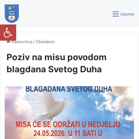
Izbornik
Open toolbar
Naslovnica
/
Obavijesti
Poziv na misu povodom
blagdana Svetog Duha