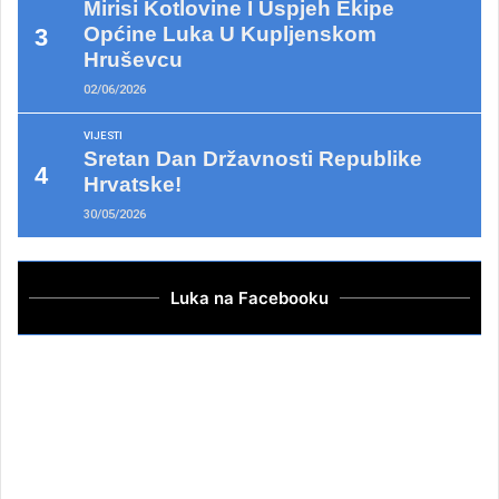
Mirisi Kotlovine I Uspjeh Ekipe
Općine Luka U Kupljenskom
Hruševcu
02/06/2026
VIJESTI
Sretan Dan Državnosti Republike
Hrvatske!
30/05/2026
Luka na Facebooku