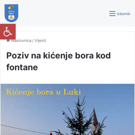
Izbornik
Open toolbar
Naslovnica
/
Vijesti
Poziv na kićenje bora kod
fontane