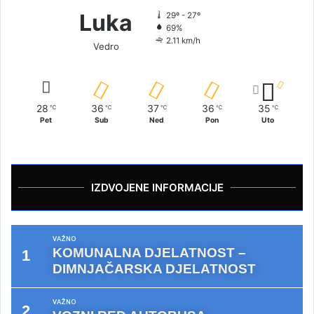
Luka
29º - 27º
69%
2.11 km/h
Vedro
28
36
37
36
35
℃
℃
℃
℃
℃
Pet
Sub
Ned
Pon
Uto
IZDVOJENE INFORMACIJE
VAŽNO
KOMUNALNA DJELATNOST –
DIMNJAČARSKA DJELATNOST
VAŽNO