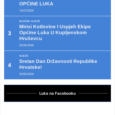
OPĆINE LUKA
10/07/2026
KULTURA
VIJESTI
Mirisi Kotlovine I Uspjeh Ekipe
Općine Luka U Kupljenskom
Hruševcu
02/06/2026
VIJESTI
Sretan Dan Državnosti Republike
Hrvatske!
30/05/2026
Luka na Facebooku