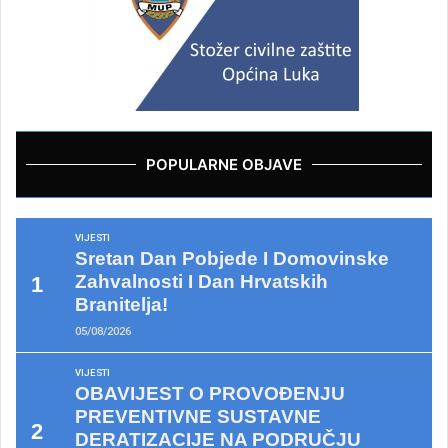
POPULARNE OBJAVE
VIJESTI
Sretan Dan Pobjede I Domovinske
Zahvalnosti I Dan Hrvatskih
Branitelja!
05/08/2026
VIJESTI
OBAVIJEST O PROVOĐENJU
PREVENTIVNE SUSTAVNE
DERATIZACIJE NA PODRUČJU