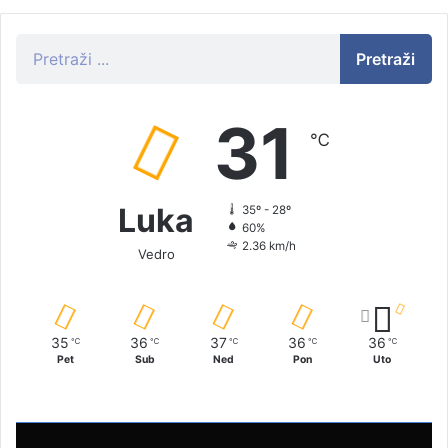
Pretraži
31
℃
Luka
35º - 28º
60%
2.36 km/h
Vedro
35
36
37
36
36
℃
℃
℃
℃
℃
Pet
Sub
Ned
Pon
Uto