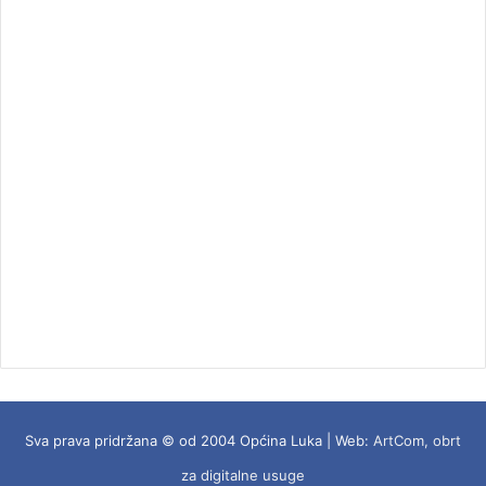
Sva prava pridržana © od 2004 Općina Luka | Web:
ArtCom, obrt
za digitalne usuge