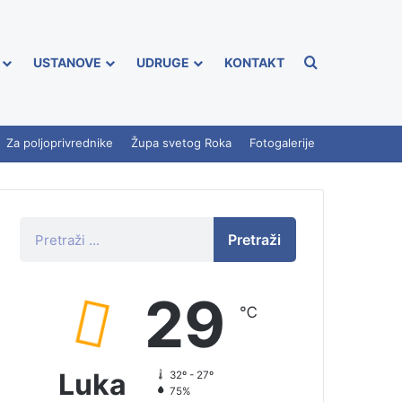
USTANOVE
UDRUGE
KONTAKT
Za poljoprivrednike
Župa svetog Roka
Fotogalerije
Pretraži
29
℃
Luka
32º - 27º
75%