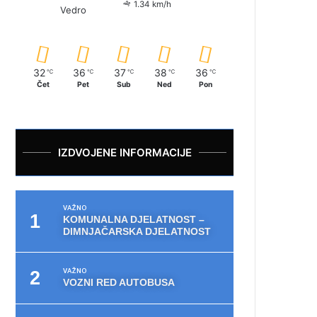
1.34 km/h
Vedro
32
36
37
38
36
℃
℃
℃
℃
℃
Čet
Pet
Sub
Ned
Pon
IZDVOJENE INFORMACIJE
VAŽNO
KOMUNALNA DJELATNOST –
DIMNJAČARSKA DJELATNOST
VAŽNO
VOZNI RED AUTOBUSA