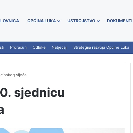
LOVNICA
OPĆINA LUKA
USTROJSTVO
DOKUMENTI
sti
Proračun
Odluke
Natječaji
Strategija razvoja Općine Luka
ćinskog vijeća
0. sjednicu
a