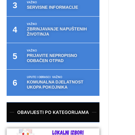
VAŽNO
SERVISNE INFORMACIJE
VAŽNO
ZBRINJAVANJE NAPUŠTENIH
ŽIVOTINJA
VAŽNO
PRIJAVITE NEPROPISNO
ODBAČEN OTPAD
UPUTE I OBRASCI
VAŽNO
KOMUNALNA DJELATNOST
UKOPA POKOJNIKA
OBAVIJESTI PO KATEGORIJAMA