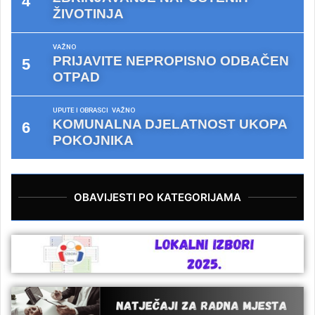
ŽIVOTINJA
VAŽNO
PRIJAVITE NEPROPISNO ODBAČEN
OTPAD
UPUTE I OBRASCI
VAŽNO
KOMUNALNA DJELATNOST UKOPA
POKOJNIKA
OBAVIJESTI PO KATEGORIJAMA