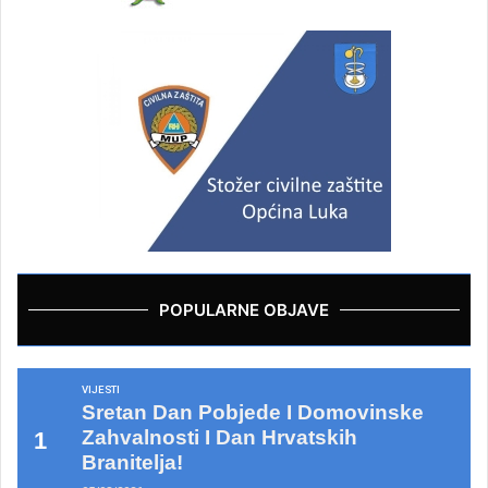
POPULARNE OBJAVE
VIJESTI
Sretan Dan Pobjede I Domovinske
Zahvalnosti I Dan Hrvatskih
Branitelja!