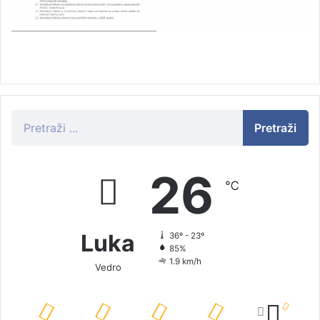
Pretraži
26
℃
Luka
36º - 23º
85%
1.9 km/h
Vedro