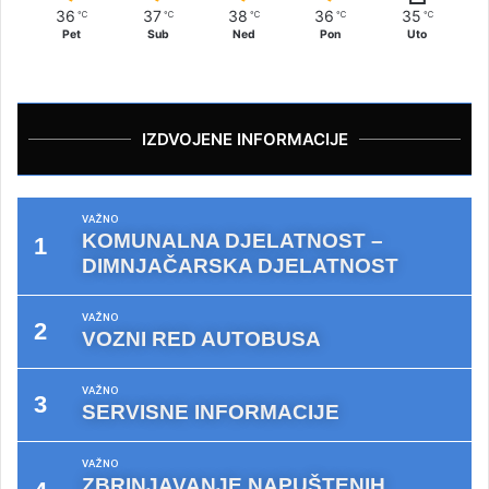
36
37
38
36
35
℃
℃
℃
℃
℃
Pet
Sub
Ned
Pon
Uto
IZDVOJENE INFORMACIJE
VAŽNO
KOMUNALNA DJELATNOST –
DIMNJAČARSKA DJELATNOST
VAŽNO
VOZNI RED AUTOBUSA
VAŽNO
SERVISNE INFORMACIJE
VAŽNO
ZBRINJAVANJE NAPUŠTENIH