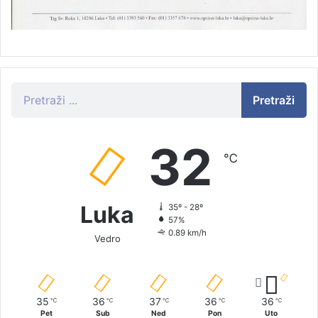
Pretraži
32
℃
Luka
35º - 28º
57%
0.89 km/h
Vedro
35
36
37
36
36
℃
℃
℃
℃
℃
Pet
Sub
Ned
Pon
Uto