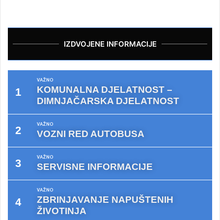
IZDVOJENE INFORMACIJE
VAŽNO
KOMUNALNA DJELATNOST –
DIMNJAČARSKA DJELATNOST
VAŽNO
VOZNI RED AUTOBUSA
VAŽNO
SERVISNE INFORMACIJE
VAŽNO
ZBRINJAVANJE NAPUŠTENIH
ŽIVOTINJA