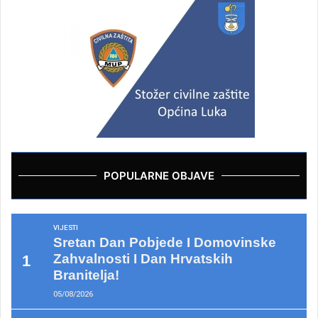
POPULARNE OBJAVE
VIJESTI
Sretan Dan Pobjede I Domovinske
Zahvalnosti I Dan Hrvatskih
Branitelja!
05/08/2026