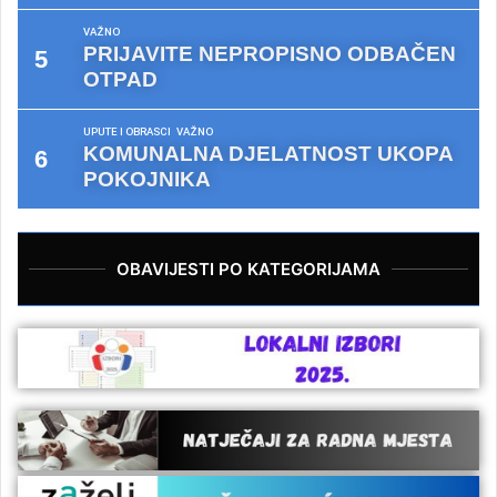
VAŽNO
PRIJAVITE NEPROPISNO ODBAČEN
OTPAD
UPUTE I OBRASCI
VAŽNO
KOMUNALNA DJELATNOST UKOPA
POKOJNIKA
OBAVIJESTI PO KATEGORIJAMA