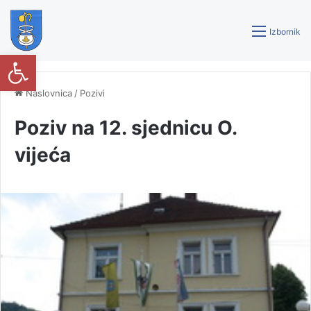
Izbornik
Open toolbar
Naslovnica
/
Pozivi
Poziv na 12. sjednicu O.
vijeća