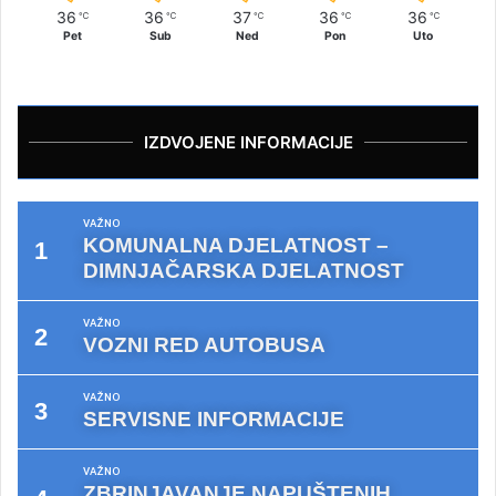
36
36
37
36
36
℃
℃
℃
℃
℃
Pet
Sub
Ned
Pon
Uto
IZDVOJENE INFORMACIJE
VAŽNO
KOMUNALNA DJELATNOST –
DIMNJAČARSKA DJELATNOST
VAŽNO
VOZNI RED AUTOBUSA
VAŽNO
SERVISNE INFORMACIJE
VAŽNO
ZBRINJAVANJE NAPUŠTENIH