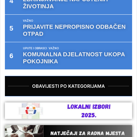
ŽIVOTINJA
VAŽNO
PRIJAVITE NEPROPISNO ODBAČEN
OTPAD
UPUTE I OBRASCI
VAŽNO
KOMUNALNA DJELATNOST UKOPA
POKOJNIKA
OBAVIJESTI PO KATEGORIJAMA