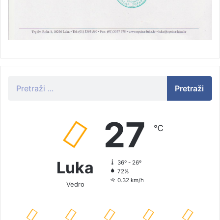
Pretraži
27
℃
Luka
36º - 26º
72%
0.32 km/h
Vedro