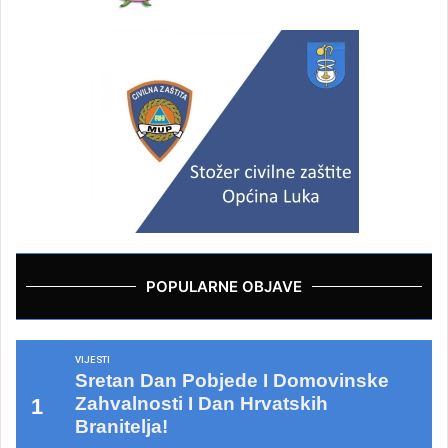
POPULARNE OBJAVE
VIJESTI
Sretan Dan Pobjede I Domovinske
Zahvalnosti I Dan Hrvatskih
Branitelja!