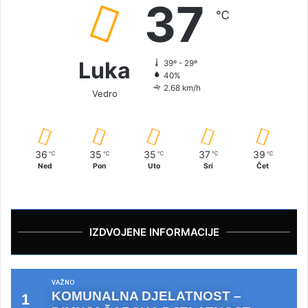
37
℃
Luka
39º - 29º
40%
2.68 km/h
Vedro
36
35
35
37
39
℃
℃
℃
℃
℃
Ned
Pon
Uto
Sri
Čet
IZDVOJENE INFORMACIJE
VAŽNO
KOMUNALNA DJELATNOST –