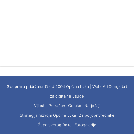
Sva prava pridržana © od 2004 Općina Luka | Web:
ArtCom, obrt
za digitalne usuge
Vijesti
Proračun
Odluke
Natječaji
Strategija razvoja Općine Luka
Za poljoprivrednike
Župa svetog Roka
Fotogalerije