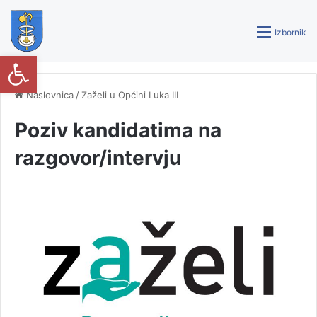
Izbornik
Open toolbar
Naslovnica
/
Zaželi u Općini Luka III
Poziv kandidatima na
razgovor/intervju