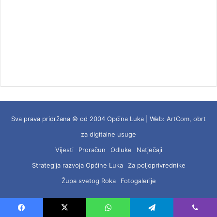
Sva prava pridržana © od 2004 Općina Luka | Web:
ArtCom, obrt
za digitalne usuge
Vijesti
Proračun
Odluke
Natječaji
Strategija razvoja Općine Luka
Za poljoprivrednike
Župa svetog Roka
Fotogalerije