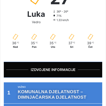
Luka
36º - 26º
71%
1.33 km/h
Vedro
36
35
35
37
39
℃
℃
℃
℃
℃
Ned
Pon
Uto
Sri
Čet
IZDVOJENE INFORMACIJE
VAŽNO
KOMUNALNA DJELATNOST –
DIMNJAČARSKA DJELATNOST