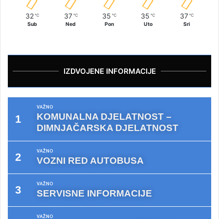
32
37
35
35
37
℃
℃
℃
℃
℃
Sub
Ned
Pon
Uto
Sri
IZDVOJENE INFORMACIJE
VAŽNO
KOMUNALNA DJELATNOST –
DIMNJAČARSKA DJELATNOST
VAŽNO
VOZNI RED AUTOBUSA
VAŽNO
SERVISNE INFORMACIJE
VAŽNO