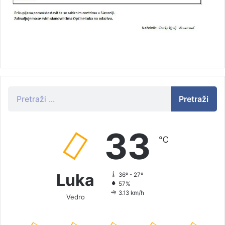
Pretraži
33
℃
Luka
36º - 27º
57%
3.13 km/h
Vedro