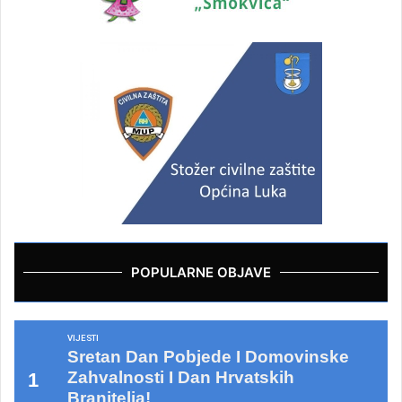
POPULARNE OBJAVE
VIJESTI
Sretan Dan Pobjede I Domovinske
Zahvalnosti I Dan Hrvatskih
Branitelja!