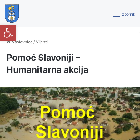
Izbornik
Open toolbar
Naslovnica
/
Vijesti
Pomoć Slavoniji –
Humanitarna akcija