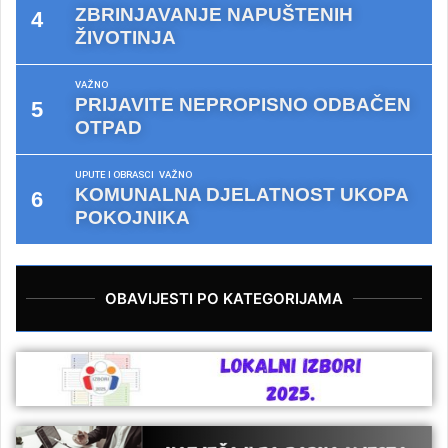
ZBRINJAVANJE NAPUŠTENIH
ŽIVOTINJA
VAŽNO
PRIJAVITE NEPROPISNO ODBAČEN
OTPAD
UPUTE I OBRASCI
VAŽNO
KOMUNALNA DJELATNOST UKOPA
POKOJNIKA
OBAVIJESTI PO KATEGORIJAMA