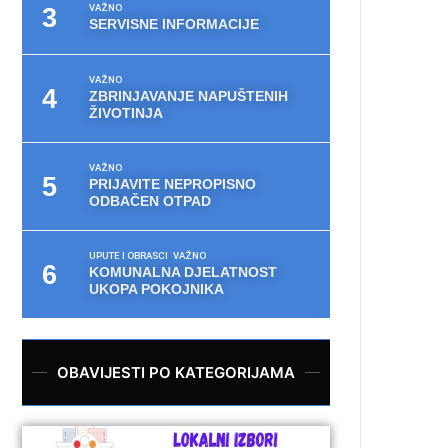
VAŽNO
SERVISNE INFORMACIJE
VAŽNO
ZBRINJAVANJE NAPUŠTENIH
ŽIVOTINJA
VAŽNO
PRIJAVITE NEPROPISNO
ODBAČEN OTPAD
UPUTE I OBRASCI
VAŽNO
KOMUNALNA DJELATNOST
UKOPA POKOJNIKA
OBAVIJESTI PO KATEGORIJAMA