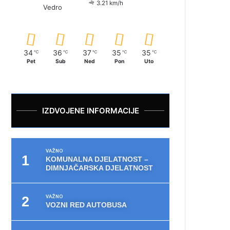
3.21 km/h
Vedro
34
36
37
35
35
℃
℃
℃
℃
℃
Pet
Sub
Ned
Pon
Uto
IZDVOJENE INFORMACIJE
VAŽNO
KOMUNALNA DJELATNOST –
DIMNJAČARSKA DJELATNOST
VAŽNO
VOZNI RED AUTOBUSA