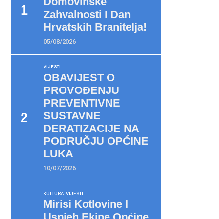
Domovinske
Zahvalnosti I Dan
Hrvatskih Branitelja!
05/08/2026
VIJESTI
OBAVIJEST O
PROVOĐENJU
PREVENTIVNE
SUSTAVNE
DERATIZACIJE NA
PODRUČJU OPĆINE
LUKA
10/07/2026
KULTURA
VIJESTI
Mirisi Kotlovine I
Uspjeh Ekipe Općine