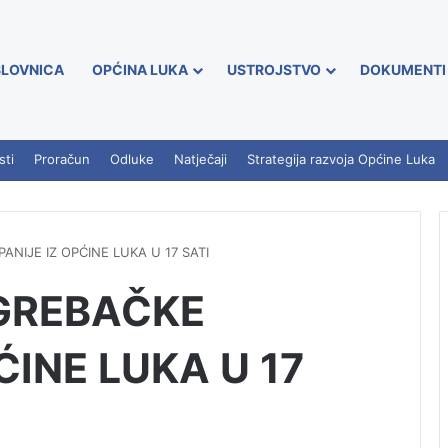
LOVNICA
OPĆINA LUKA
USTROJSTVO
DOKUMENTI
sti
Proračun
Odluke
Natječaji
Strategija razvoja Općine Luka
IJE IZ OPĆINE LUKA U 17 SATI
GREBAČKE
ĆINE LUKA U 17