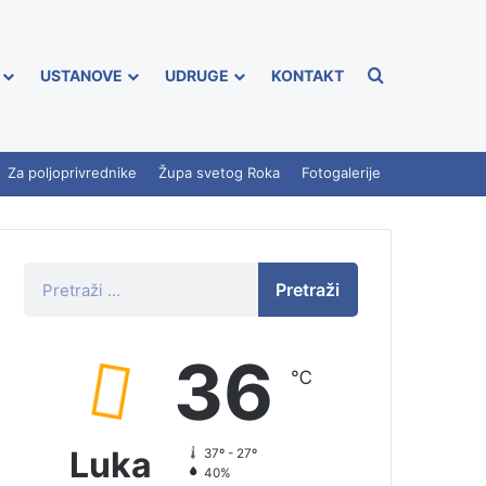
USTANOVE
UDRUGE
KONTAKT
Za poljoprivrednike
Župa svetog Roka
Fotogalerije
Pretraži
36
℃
Luka
37º - 27º
40%