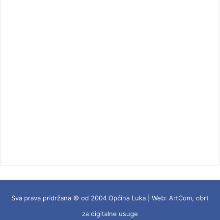
Sva prava pridržana © od 2004 Općina Luka | Web:
ArtCom, obrt
za digitalne usuge