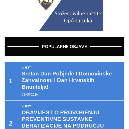
POPULARNE OBJAVE
VIJESTI
Sretan Dan Pobjede I Domovinske
Zahvalnosti I Dan Hrvatskih
Branitelja!
05/08/2026
VIJESTI
OBAVIJEST O PROVOĐENJU
PREVENTIVNE SUSTAVNE
DERATIZACIJE NA PODRUČJU