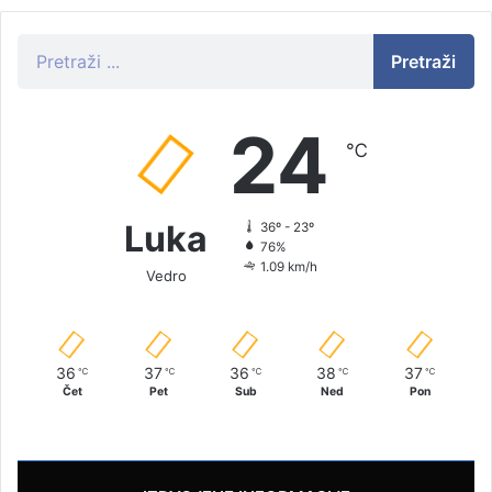
Pretraži
24
℃
Luka
36º - 23º
76%
1.09 km/h
Vedro
36
37
36
38
37
℃
℃
℃
℃
℃
Čet
Pet
Sub
Ned
Pon