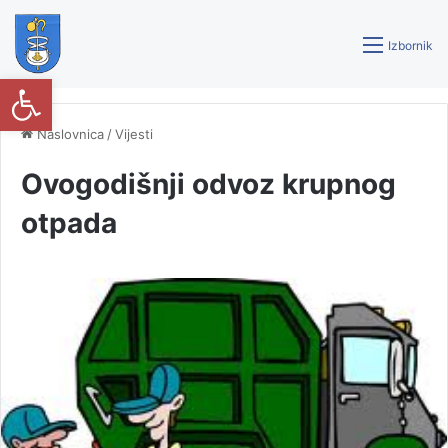
Izbornik
Open toolbar
Naslovnica
/
Vijesti
Ovogodišnji odvoz krupnog
otpada