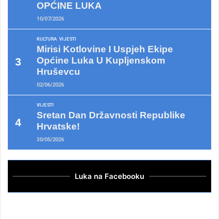
OPĆINE LUKA
10/07/2026
KULTURA
VIJESTI
Mirisi Kotlovine I Uspjeh Ekipe
Općine Luka U Kupljenskom
Hruševcu
02/06/2026
VIJESTI
Sretan Dan Državnosti Republike
Hrvatske!
30/05/2026
Luka na Facebooku