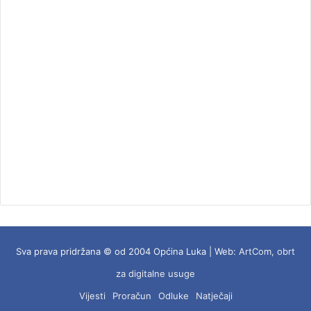
Sva prava pridržana © od 2004 Općina Luka | Web:
ArtCom, obrt
za digitalne usuge
Vijesti
Proračun
Odluke
Natječaji