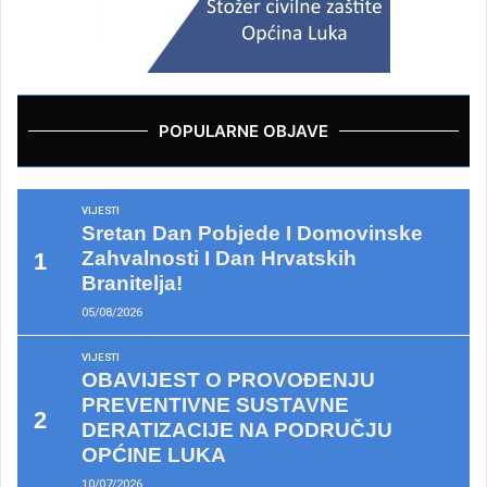
POPULARNE OBJAVE
VIJESTI
Sretan Dan Pobjede I Domovinske
Zahvalnosti I Dan Hrvatskih
Branitelja!
05/08/2026
VIJESTI
OBAVIJEST O PROVOĐENJU
PREVENTIVNE SUSTAVNE
DERATIZACIJE NA PODRUČJU
OPĆINE LUKA
10/07/2026