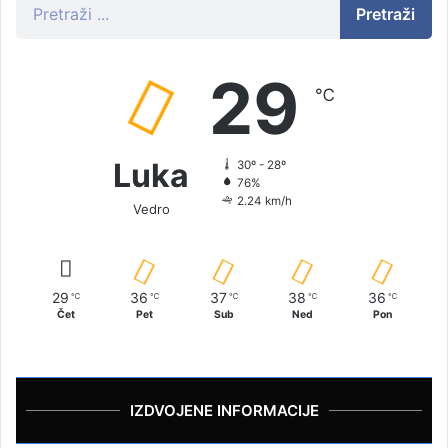
Pretraži
29
℃
Luka
30º - 28º
76%
2.24 km/h
Vedro
29
36
37
38
36
℃
℃
℃
℃
℃
Čet
Pet
Sub
Ned
Pon
IZDVOJENE INFORMACIJE