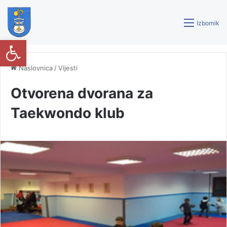
Izbornik
Open toolbar
Naslovnica
/
Vijesti
Otvorena dvorana za
Taekwondo klub