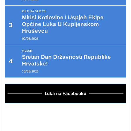
KULTURA
VIJESTI
Mirisi Kotlovine I Uspjeh Ekipe
Općine Luka U Kupljenskom
Hruševcu
02/06/2026
VIJESTI
Sretan Dan Državnosti Republike
Hrvatske!
30/05/2026
Luka na Facebooku