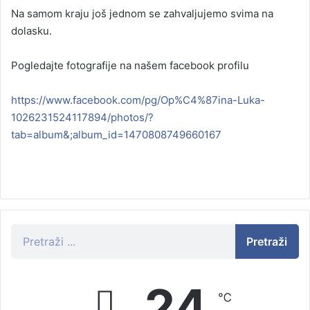
Na samom kraju još jednom se zahvaljujemo svima na
dolasku.
Pogledajte fotografije na našem facebook profilu
https://www.facebook.com/pg/Op%C4%87ina-Luka-
1026231524117894/photos/?
tab=album&;album_id=1470808749660167
Pretraži
24
℃