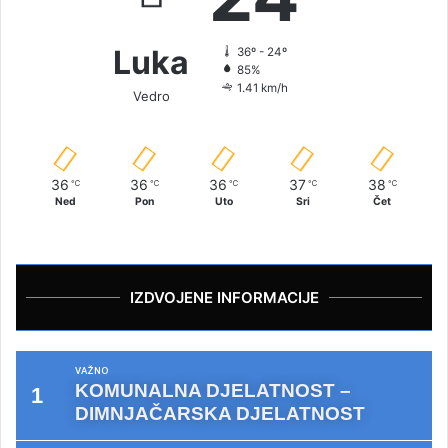
Luka
36º - 24º
85%
1.41 km/h
Vedro
36
36
36
37
38
℃
℃
℃
℃
℃
Ned
Pon
Uto
Sri
Čet
IZDVOJENE INFORMACIJE
VAŽNO
KOMUNALNA DJELATNOST –
DIMNJAČARSKA DJELATNOST