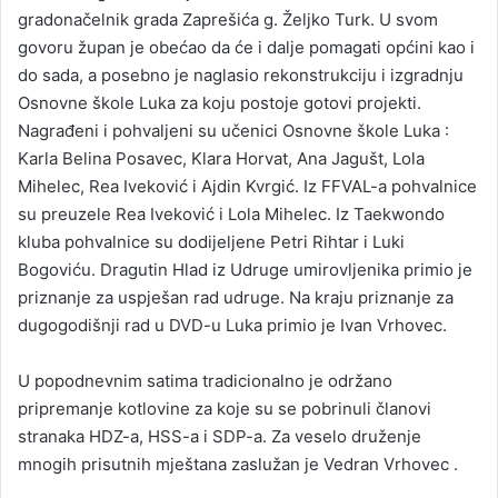
gradonačelnik grada Zaprešića g. Željko Turk. U svom
govoru župan je obećao da će i dalje pomagati općini kao i
do sada, a posebno je naglasio rekonstrukciju i izgradnju
Osnovne škole Luka za koju postoje gotovi projekti.
Nagrađeni i pohvaljeni su učenici Osnovne škole Luka :
Karla Belina Posavec, Klara Horvat, Ana Jagušt, Lola
Mihelec, Rea Iveković i Ajdin Kvrgić. Iz FFVAL-a pohvalnice
su preuzele Rea Iveković i Lola Mihelec. Iz Taekwondo
kluba pohvalnice su dodijeljene Petri Rihtar i Luki
Bogoviću. Dragutin Hlad iz Udruge umirovljenika primio je
priznanje za uspješan rad udruge. Na kraju priznanje za
dugogodišnji rad u DVD-u Luka primio je Ivan Vrhovec.
U popodnevnim satima tradicionalno je održano
pripremanje kotlovine za koje su se pobrinuli članovi
stranaka HDZ-a, HSS-a i SDP-a. Za veselo druženje
mnogih prisutnih mještana zaslužan je Vedran Vrhovec .