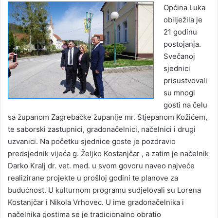
Općina Luka
obilježila je
21 godinu
postojanja.
Svečanoj
sjednici
prisustvovali
su mnogi
gosti na čelu
sa županom Zagrebačke županije mr. Stjepanom Kožićem,
te saborski zastupnici, gradonačelnici, načelnici i drugi
uzvanici. Na početku sjednice goste je pozdravio
predsjednik vijeća g. Željko Kostanjčar , a zatim je načelnik
Darko Kralj dr. vet. med. u svom govoru naveo najveće
realizirane projekte u prošloj godini te planove za
budućnost. U kulturnom programu sudjelovali su Lorena
Kostanjčar i Nikola Vrhovec. U ime gradonačelnika i
načelnika gostima se je tradicionalno obratio