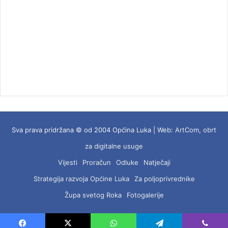
Sva prava pridržana © od 2004 Općina Luka | Web:
ArtCom, obrt
za digitalne usuge
Vijesti
Proračun
Odluke
Natječaji
Strategija razvoja Općine Luka
Za poljoprivrednike
Župa svetog Roka
Fotogalerije