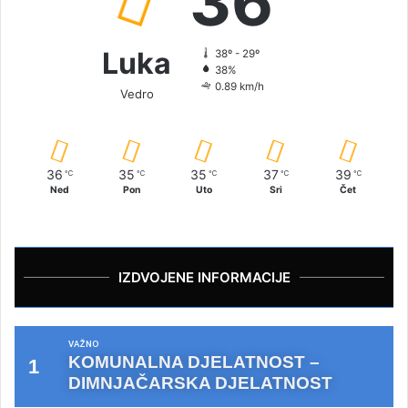
36
Luka
38º - 29º
38%
0.89 km/h
Vedro
36
35
35
37
39
℃
℃
℃
℃
℃
Ned
Pon
Uto
Sri
Čet
IZDVOJENE INFORMACIJE
VAŽNO
KOMUNALNA DJELATNOST –
DIMNJAČARSKA DJELATNOST