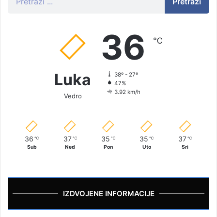
Pretraži
36
℃
Luka
38º - 27º
47%
3.92 km/h
Vedro
36
37
35
35
37
℃
℃
℃
℃
℃
Sub
Ned
Pon
Uto
Sri
IZDVOJENE INFORMACIJE