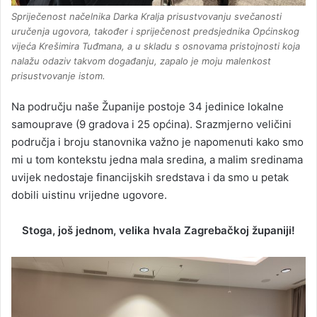
Spriječenost načelnika Darka Kralja prisustvovanju svečanosti
uručenja ugovora, također i spriječenost predsjednika Općinskog
vijeća Krešimira Tuđmana, a u skladu s osnovama pristojnosti koja
nalažu odaziv takvom događanju, zapalo je moju malenkost
prisustvovanje istom.
Na području naše Županije postoje 34 jedinice lokalne
samouprave (9 gradova i 25 općina). Srazmjerno veličini
područja i broju stanovnika važno je napomenuti kako smo
mi u tom kontekstu jedna mala sredina, a malim sredinama
uvijek nedostaje financijskih sredstava i da smo u petak
dobili uistinu vrijedne ugovore.
Stoga, još jednom, velika hvala Zagrebačkoj županiji!