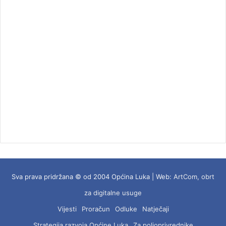
Sva prava pridržana © od 2004 Općina Luka | Web:
ArtCom, obrt
za digitalne usuge
Vijesti
Proračun
Odluke
Natječaji
Strategija razvoja Općine Luka
Za poljoprivrednike