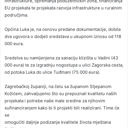
infrastrukture, opremanja poduzetničkih zona, financiranja
EU projekata te projekata razvoja infrastrukture u ruralnim
područjima.
Općina Luka je, na osnovu predane dokumentacije, dobila
dva ugovora o dodjeli sredstava u ukupnom iznosu od 118
000 eura.
Sredstva su namijenjena za sanaciju klizišta u Vadini (43
000 eura) te za izgradnju nogostupa u ulici Zagorska cesta,
od potoka Luka do ulice Tuđmani (75 000 eura).
Zagrebačkoj županiji, na čelu sa županom Stjepanom
Kožićem, zahvaljujemo što su prepoznali kvalitetu naših
projekata i potrebe naše male sredine za njihovim
sufinanciranjem kako bi ti projekti bili realizirani. Time će
se
omogućiti daljnje podizanje kvalitete života mještana