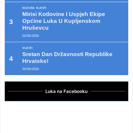
KULTURA
VIJESTI
Mirisi Kotlovine I Uspjeh Ekipe
Općine Luka U Kupljenskom
Hruševcu
02/06/2026
VIJESTI
Sretan Dan Državnosti Republike
Hrvatske!
30/05/2026
Luka na Facebooku