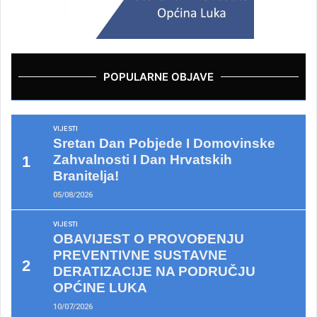
POPULARNE OBJAVE
VIJESTI
Sretan Dan Pobjede I Domovinske
Zahvalnosti I Dan Hrvatskih
Branitelja!
05/08/2026
VIJESTI
OBAVIJEST O PROVOĐENJU
PREVENTIVNE SUSTAVNE
DERATIZACIJE NA PODRUČJU
OPĆINE LUKA
10/07/2026