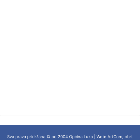
Sva prava pridržana © od 2004 Općina Luka | Web:
ArtCom, obrt