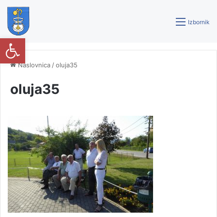
Izbornik
Open toolbar
Naslovnica
/
oluja35
oluja35