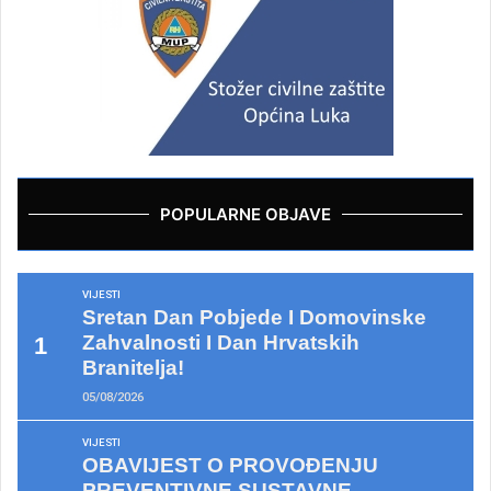
POPULARNE OBJAVE
VIJESTI
Sretan Dan Pobjede I Domovinske
Zahvalnosti I Dan Hrvatskih
Branitelja!
05/08/2026
VIJESTI
OBAVIJEST O PROVOĐENJU
PREVENTIVNE SUSTAVNE