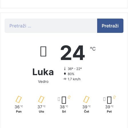
Pretraži
24
℃
Luka
36º - 22º
80%
1.7 km/h
Vedro
36
37
38
39
39
℃
℃
℃
℃
℃
Pon
Uto
Sri
Čet
Pet