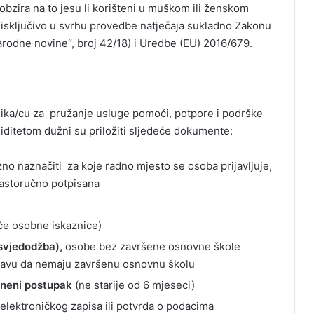
bzira na to jesu li korišteni u muškom ili ženskom
 isključivo u svrhu provedbe natječaja sukladno Zakonu
arodne novine“, broj 42/18) i Uredbe (EU) 2016/679.
dnika/cu za pružanje usluge pomoći, potpore i podrške
liditetom dužni su priložiti sljedeće dokumente:
zno naznačiti za koje radno mjesto se osoba prijavljuje,
vlastoručno potpisana
će osobne iskaznice)
(svjedodžba),
osobe bez završene osnovne škole
izjavu da nemaju završenu osnovnu školu
zneni postupak
(ne starije od 6 mjeseci)
z elektroničkog zapisa ili potvrda o podacima