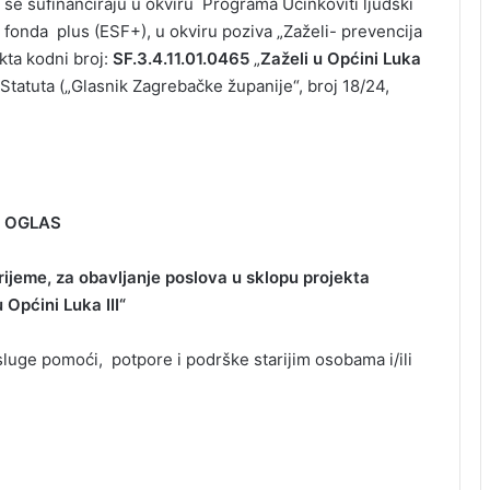
 se sufinanciraju u okviru Programa Učinkoviti ljudski
 fonda plus (ESF+), u okviru poziva „Zaželi- prevencija
kta kodni broj:
SF.3.4.11.01.0465
„
Zaželi u Općini Luka
Statuta („Glasnik Zagrebačke županije“, broj 18/24,
OGLAS
rijeme, za obavljanje poslova u sklopu projekta
 Općini Luka III“
luge pomoći, potpore i podrške starijim osobama i/ili