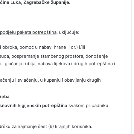
Općine Luka, Zagrebačke županije.
 podjelu paketa potrepština
, uključuje:
obroka, pomoć u nabavi hrane i dr.) i/ili
suđa, pospremanje stambenog prostora, donošenje
 i glačanja rublja, nabava lijekova i drugih potrepština i
čenju i svlačenju, u kupanju i obavljanju drugih
treba
snovnih higijenskih potrepština
svakom pripadniku
šku za najmanje šest (6) krajnjih korisnika.