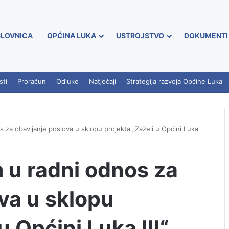
LOVNICA
OPĆINA LUKA
USTROJSTVO
DOKUMENTI
sti
Proračun
Odluke
Natječaji
Strategija razvoja Općine Luka
 za obavljanje poslova u sklopu projekta „Zaželi u Općini Luka
 u radni odnos za
va u sklopu
u Općini Luka III“