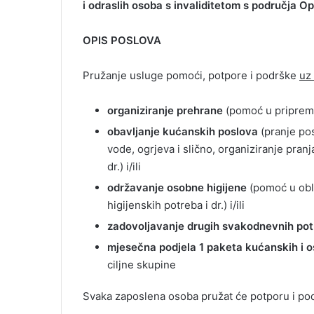
i odraslih osoba s invaliditetom s područja 
OPIS POSLOVA
Pružanje usluge pomoći, potpore i podrške
uz
organiziranje prehrane
(pomoć u pripremi 
obavljanje kućanskih poslova
(pranje po
vode, ogrjeva i slično, organiziranje pranja
dr.) i/ili
održavanje osobne higijene
(pomoć u obla
higijenskih potreba i dr.) i/ili
zadovoljavanje drugih svakodnevnih po
mjesečna podjela 1 paketa kućanskih i o
ciljne skupine
Svaka zaposlena osoba pružat će potporu i podr