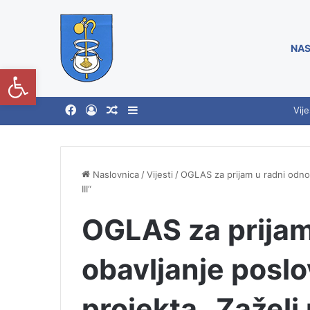
NAS
Open toolbar
Vije
Naslovnica
/
Vijesti
/
OGLAS za prijam u radni odnos
III“
OGLAS za prijam
obavljanje poslo
projekta „Zaželi 