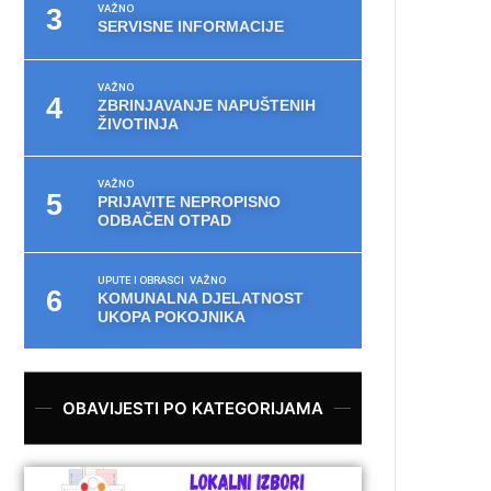
VAŽNO
SERVISNE INFORMACIJE
VAŽNO
ZBRINJAVANJE NAPUŠTENIH
ŽIVOTINJA
VAŽNO
PRIJAVITE NEPROPISNO
ODBAČEN OTPAD
UPUTE I OBRASCI
VAŽNO
KOMUNALNA DJELATNOST
UKOPA POKOJNIKA
OBAVIJESTI PO KATEGORIJAMA