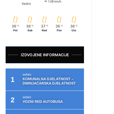
1.08 km/h
Vedro
36
36
37
36
36
℃
℃
℃
℃
℃
Pet
Sub
Ned
Pon
Uto
IZDVOJENE INFORMACIJE
VAŽNO
KOMUNALNA DJELATNOST –
DIMNJAČARSKA DJELATNOST
VAŽNO
VOZNI RED AUTOBUSA