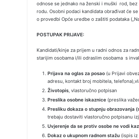
odnose se jednako na ženski i muški rod, bez o
rodu. Osobni podaci kandidata obrađivat će se
o provedbi Opće uredbe o zaštiti podataka („N
POSTUPAK PRIJAVE:
Kandidati/kinje za prijem u radni odnos za ra
starijim osobama i/ili odraslim osobama s inva
Prijava na oglas za posao
(u Prijavi obve
adresu, kontakt broj mobitela, telefona),
Životopis
, vlastoručno potpisan
Preslika osobne iskaznice
(preslika važe
Presliku dokaza o stupnju obrazovanja 
trebaju dostaviti vlastoručno potpisanu 
Uvjerenje da se protiv osobe ne vodi ka
Dokaz o ukupnom radnom stažu
(ispis i