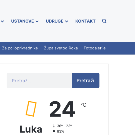
USTANOVE
UDRUGE
KONTAKT
Za poljoprivrednike
Župa svetog Roka
Fotogalerije
Pretraži
24
℃
Luka
36º - 23º
83%