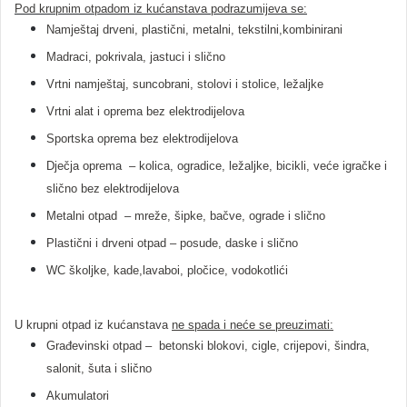
Pod krupnim otpadom iz kućanstava podrazumijeva se:
Namještaj drveni, plastični, metalni, tekstilni,kombinirani
Madraci, pokrivala, jastuci i slično
Vrtni namještaj, suncobrani, stolovi i stolice, ležaljke
Vrtni alat i oprema bez elektrodijelova
Sportska oprema bez elektrodijelova
Dječja oprema – kolica, ogradice, ležaljke, bicikli, veće igračke i
slično bez elektrodijelova
Metalni otpad – mreže, šipke, bačve, ograde i slično
Plastični i drveni otpad – posude, daske i slično
WC školjke, kade,lavaboi, pločice, vodokotlići
U krupni otpad iz kućanstava
ne spada i neće se preuzimati:
Građevinski otpad – betonski blokovi, cigle, crijepovi, šindra,
salonit, šuta i slično
Akumulatori