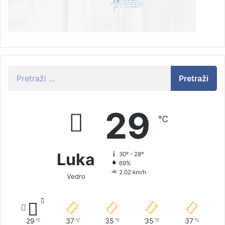
Pretraži
29
℃
Luka
30º - 28º
69%
2.02 km/h
Vedro
29
37
35
35
37
℃
℃
℃
℃
℃