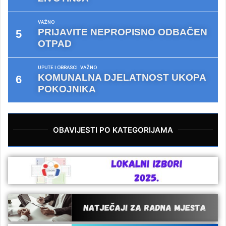
VAŽNO
PRIJAVITE NEPROPISNO ODBAČEN
OTPAD
UPUTE I OBRASCI
VAŽNO
KOMUNALNA DJELATNOST UKOPA
POKOJNIKA
OBAVIJESTI PO KATEGORIJAMA