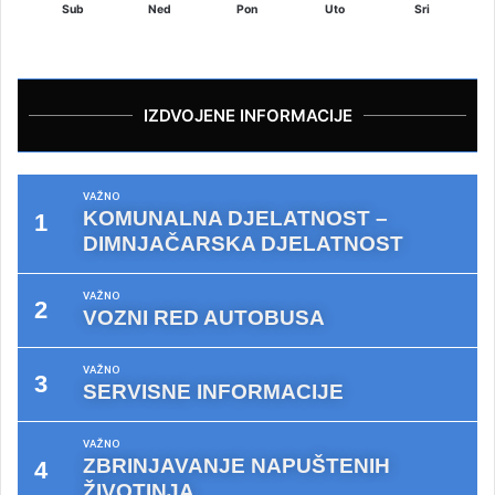
Sub
Ned
Pon
Uto
Sri
IZDVOJENE INFORMACIJE
VAŽNO
KOMUNALNA DJELATNOST –
DIMNJAČARSKA DJELATNOST
VAŽNO
VOZNI RED AUTOBUSA
VAŽNO
SERVISNE INFORMACIJE
VAŽNO
ZBRINJAVANJE NAPUŠTENIH
ŽIVOTINJA