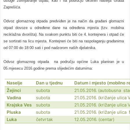
usluge zbrinjavanje otpad, kao i na području okolnih naselja Grada
Zaprešića.
Odvoz glomaznog otpada predviđen je na način da građani glomazni
otpad dovoze u određene dane na određena mjesta (tzv. mobilna
reciklažna dvorišta). Na svakom punktu biti će 4. kontejnera i otpad će
se sortirati na licu mjesta. Kontejneri će biti na raspolaganju građanima
od 07:00 do 18:00 sati i pod nadzorom naših djelatnika.
Odvoz glomaznog otpada na području općine Luka planiran je u
05.mjesecu 2016.godine prema slijedećim datumima:
Naselje
Dan u tjednu
Datum i mjesto (mobilno r
Žejinci
subota
21.05.2016. (autobusna sta
Vadina
subota
21.05.2016. (križanje ulica
Krajska Ves
subota
21.05.2016. (križanje ulica
Pluska
subota
21.05.2016. (križanje ulic
Luka
četvrtak
12.05.2016. (centar)