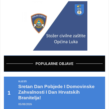
POPULARNE OBJAVE
VIJESTI
Sretan Dan Pobjede I Domovinske
Zahvalnosti I Dan Hrvatskih
Branitelja!
05/08/2026