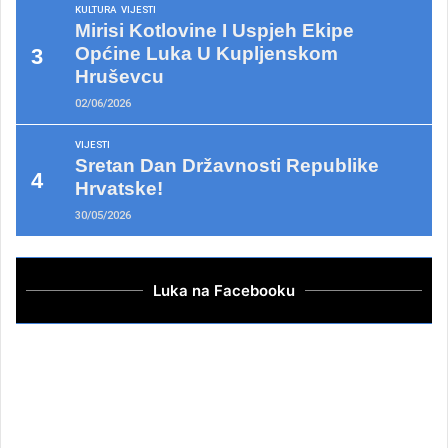
KULTURA
VIJESTI
Mirisi Kotlovine I Uspjeh Ekipe
Općine Luka U Kupljenskom
Hruševcu
02/06/2026
VIJESTI
Sretan Dan Državnosti Republike
Hrvatske!
30/05/2026
Luka na Facebooku