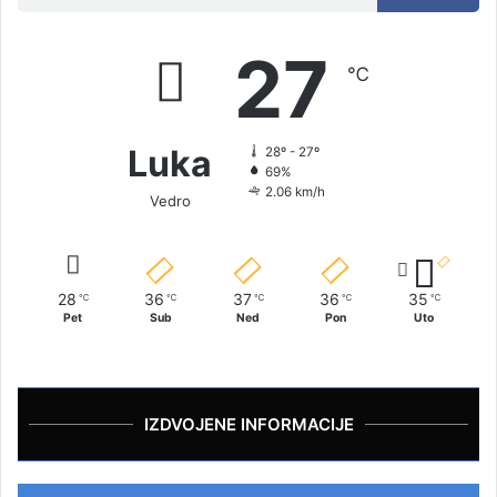
27
℃
Luka
28º - 27º
69%
2.06 km/h
Vedro
28
36
37
36
35
℃
℃
℃
℃
℃
Pet
Sub
Ned
Pon
Uto
IZDVOJENE INFORMACIJE