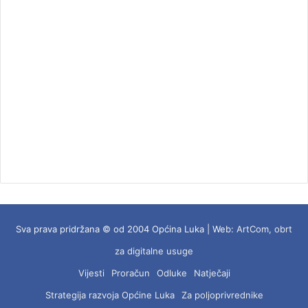
Sva prava pridržana © od 2004 Općina Luka | Web:
ArtCom, obrt
za digitalne usuge
Vijesti
Proračun
Odluke
Natječaji
Strategija razvoja Općine Luka
Za poljoprivrednike