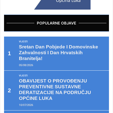
POPULARNE OBJAVE
VIJESTI
Sretan Dan Pobjede I Domovinske
Zahvalnosti I Dan Hrvatskih
Branitelja!
05/08/2026
VIJESTI
OBAVIJEST O PROVOĐENJU
PREVENTIVNE SUSTAVNE
DERATIZACIJE NA PODRUČJU
OPĆINE LUKA
10/07/2026