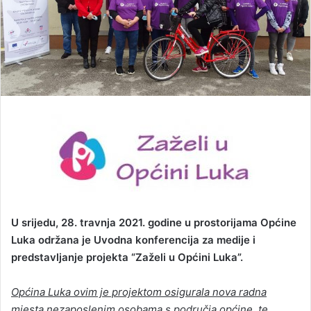
U srijedu, 28. travnja 2021
. godine u prostorijama Općine
Luka održana je Uvodna konferencija za medije i
predstavljanje projekta “
Zaželi u Općini
Luka”.
Općina
Luka ovim je projektom osigurala nova radna
mjesta
nezaposlenim osobama s područja općine, te