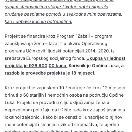
svojim stanovnicima starije životne dobi osigurala
pružanje besplatne pomoći u svakodnevnim obavezama,
kao i dobavu kućnih potrepština.
Projekt se financira kroz Program “Zaželi – program
zapošljavanja žena – faza II” u okviru Operativnog
programa Učinkoviti ljudski potencijali 2014.-2020. iz
sredstava Europskog socijalnog fonda.
Ukupna vrijednost
projekta je 926.900,00 kuna.
Korisnik je Općina
Luka, a
razdoblje provedbe projekta je 18 mjeseci.
Kroz projekt je zaposleno 10 žena koje će kroz 12 mjeseci
brinuti o 60 starijih i nemoćnih osoba na području Općine
Luka. Projekt se provodi u cilju uključivanja žena u
nepovoljnom položaju na tržište rada kroz zapošljavanje u
lokalnoj zajednici, kako bi se osnažio i unaprijedio njihov
radni potencijal i smanjio rizik od siromaštva, te ujedno
potaknula socijalna uključenost i povećala razina kvalitete