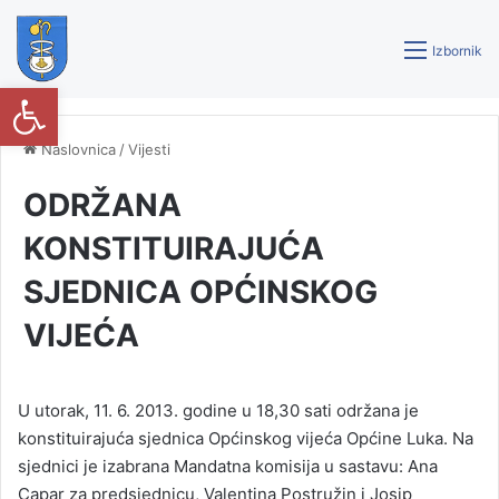
Izbornik
Open toolbar
Naslovnica
/
Vijesti
ODRŽANA
KONSTITUIRAJUĆA
SJEDNICA OPĆINSKOG
VIJEĆA
U utorak, 11. 6. 2013. godine u 18,30 sati održana je
konstituirajuća sjednica Općinskog vijeća Općine Luka. Na
sjednici je izabrana Mandatna komisija u sastavu: Ana
Capar za predsjednicu, Valentina Postružin i Josip