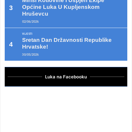
Mirisi Kotlovine I Uspjeh Ekipe
Općine Luka U Kupljenskom
Hruševcu
02/06/2026
VIJESTI
Sretan Dan Državnosti Republike
Hrvatske!
30/05/2026
Luka na Facebooku