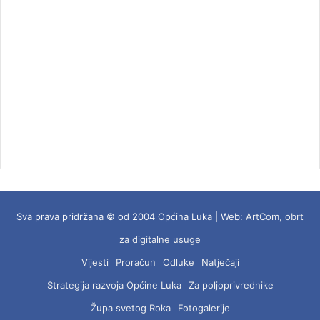
Sva prava pridržana © od 2004 Općina Luka | Web:
ArtCom, obrt
za digitalne usuge
Vijesti
Proračun
Odluke
Natječaji
Strategija razvoja Općine Luka
Za poljoprivrednike
Župa svetog Roka
Fotogalerije