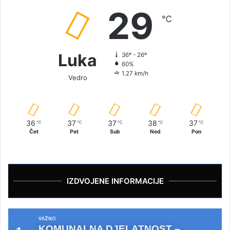
29
℃
Luka
36º - 26º
60%
1.27 km/h
Vedro
36
37
37
38
37
℃
℃
℃
℃
℃
Čet
Pet
Sub
Ned
Pon
IZDVOJENE INFORMACIJE
VAŽNO
KOMUNALNA DJELATNOST –