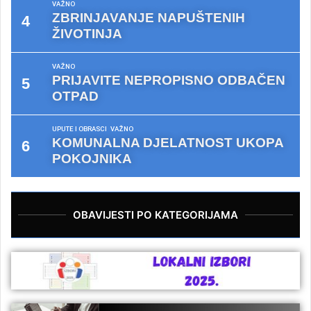
VAŽNO
ZBRINJAVANJE NAPUŠTENIH
ŽIVOTINJA
VAŽNO
PRIJAVITE NEPROPISNO ODBAČEN
OTPAD
UPUTE I OBRASCI
VAŽNO
KOMUNALNA DJELATNOST UKOPA
POKOJNIKA
OBAVIJESTI PO KATEGORIJAMA