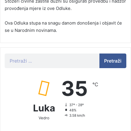
Stožeri civilne zaštite dužni su osigurati provedbu i nadzor
provođenja mjere iz ove Odluke.
Ova Odluka stupa na snagu danom donošenja i objavit će
se u Narodnim novinama.
Pretraži
35
℃
Luka
37º - 28º
48%
3.58 km/h
Vedro