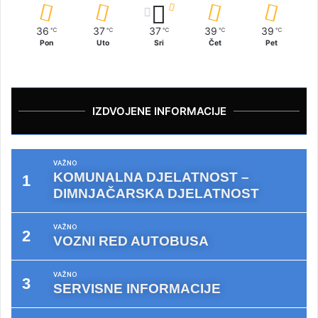
36
37
37
39
39
℃
℃
℃
℃
℃
Pon
Uto
Sri
Čet
Pet
IZDVOJENE INFORMACIJE
VAŽNO
KOMUNALNA DJELATNOST –
DIMNJAČARSKA DJELATNOST
VAŽNO
VOZNI RED AUTOBUSA
VAŽNO
SERVISNE INFORMACIJE