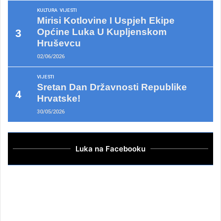
KULTURA
VIJESTI
Mirisi Kotlovine I Uspjeh Ekipe
Općine Luka U Kupljenskom
Hruševcu
02/06/2026
VIJESTI
Sretan Dan Državnosti Republike
Hrvatske!
30/05/2026
Luka na Facebooku