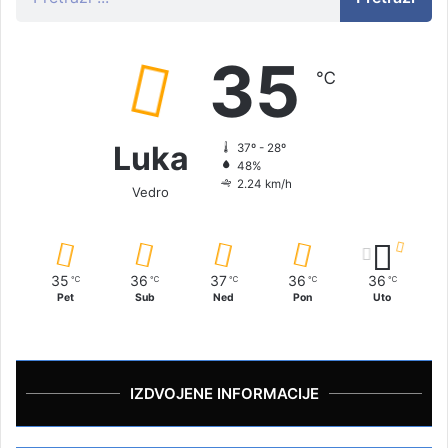
35
℃
Luka
37º - 28º
48%
2.24 km/h
Vedro
35
36
37
36
36
℃
℃
℃
℃
℃
Pet
Sub
Ned
Pon
Uto
IZDVOJENE INFORMACIJE