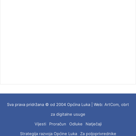
Sva prava pridržana © od 2004 Općina Luka | Web:
ArtCom, obrt
za digitalne usuge
Vijesti
Proračun
Odluke
Natječaji
Strategija razvoja Općine Luka
Za poljoprivrednike