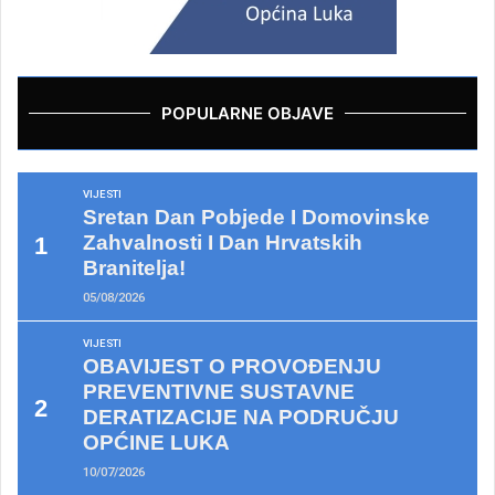
POPULARNE OBJAVE
VIJESTI
Sretan Dan Pobjede I Domovinske
Zahvalnosti I Dan Hrvatskih
Branitelja!
05/08/2026
VIJESTI
OBAVIJEST O PROVOĐENJU
PREVENTIVNE SUSTAVNE
DERATIZACIJE NA PODRUČJU
OPĆINE LUKA
10/07/2026