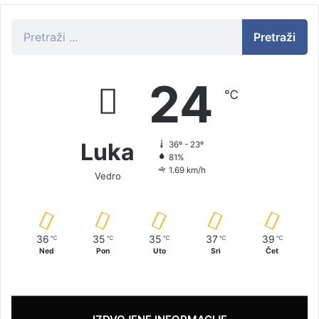
Pretraži
24
℃
Luka
36º - 23º
81%
1.69 km/h
Vedro
36
35
35
37
39
℃
℃
℃
℃
℃
Ned
Pon
Uto
Sri
Čet