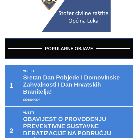
POPULARNE OBJAVE
VIJESTI
Sretan Dan Pobjede I Domovinske
Zahvalnosti I Dan Hrvatskih
Branitelja!
05/08/2026
VIJESTI
OBAVIJEST O PROVOĐENJU
PREVENTIVNE SUSTAVNE
DERATIZACIJE NA PODRUČJU