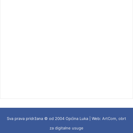
Sva prava pridržana © od 2004 Općina Luka | Web:
ArtCom, obrt
za digitalne usuge