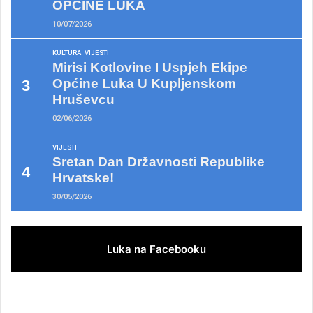
OPĆINE LUKA
10/07/2026
KULTURA
VIJESTI
Mirisi Kotlovine I Uspjeh Ekipe
Općine Luka U Kupljenskom
Hruševcu
02/06/2026
VIJESTI
Sretan Dan Državnosti Republike
Hrvatske!
30/05/2026
Luka na Facebooku