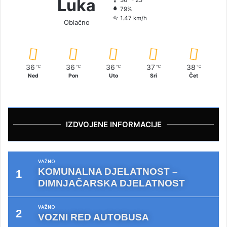
Luka
36º - 25º
79%
1.47 km/h
Oblačno
36
36
36
37
38
℃
℃
℃
℃
℃
Ned
Pon
Uto
Sri
Čet
IZDVOJENE INFORMACIJE
VAŽNO
KOMUNALNA DJELATNOST –
DIMNJAČARSKA DJELATNOST
VAŽNO
VOZNI RED AUTOBUSA