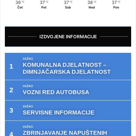
36
37
37
38
37
℃
℃
℃
℃
℃
Čet
Pet
Sub
Ned
Pon
IZDVOJENE INFORMACIJE
VAŽNO
KOMUNALNA DJELATNOST –
DIMNJAČARSKA DJELATNOST
VAŽNO
VOZNI RED AUTOBUSA
VAŽNO
SERVISNE INFORMACIJE
VAŽNO
ZBRINJAVANJE NAPUŠTENIH