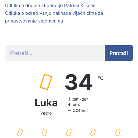
Odluka o dodjeli stipendije Patricii Krčelić
Odluka o određivanju naknade vijećnicima za
prisustvovanje sjednicama
Pretraži
34
℃
Luka
36º - 26º
46%
2.24 km/h
Vedro