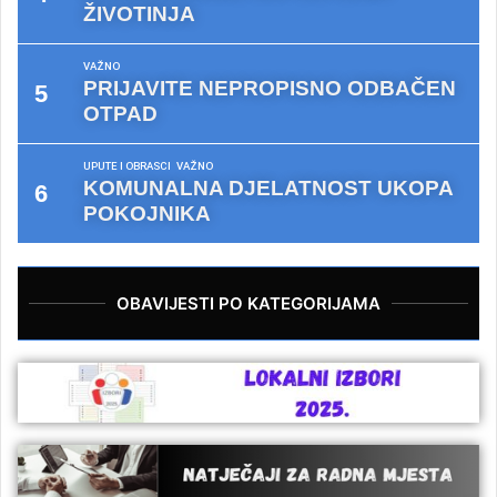
ŽIVOTINJA
VAŽNO
PRIJAVITE NEPROPISNO ODBAČEN
OTPAD
UPUTE I OBRASCI
VAŽNO
KOMUNALNA DJELATNOST UKOPA
POKOJNIKA
OBAVIJESTI PO KATEGORIJAMA