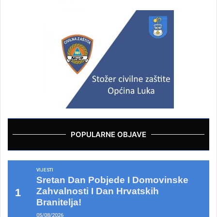
POPULARNE OBJAVE
VIJESTI
Sretan Dan Pobjede I Domovinske
Zahvalnosti I Dan Hrvatskih
Branitelja!
05/08/2026