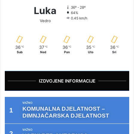
Luka
36º - 28º
64%
0.45 km/h
Vedro
36
37
36
35
36
℃
℃
℃
℃
℃
Sub
Ned
Pon
Uto
Sri
IZDVOJENE INFORMACIJE
VAŽNO
KOMUNALNA DJELATNOST –
DIMNJAČARSKA DJELATNOST
VAŽNO