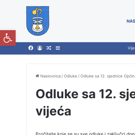
NAS
Open toolbar
Vije
Naslovnica
/
Odluke
/
Odluke sa 12. sjednice Općin
Odluke sa 12. s
vijeća
Pročitajte koje se su sve odluke i zaključci d