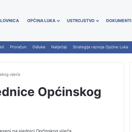
LOVNICA
OPĆINA LUKA
USTROJSTVO
DOKUMENTI
sti
Proračun
Odluke
Natječaji
Strategija razvoja Općine Luka
skog vijeća
jednice Općinskog
oneseni na sjednici Općinskog vijeća…