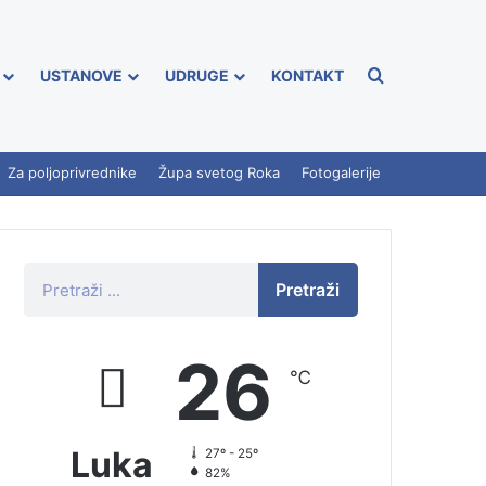
USTANOVE
UDRUGE
KONTAKT
Za poljoprivrednike
Župa svetog Roka
Fotogalerije
Pretraži
26
℃
Luka
27º - 25º
82%