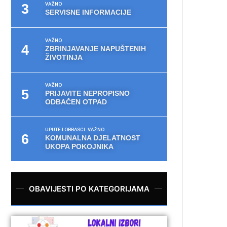
VAŽNO
SERVISNE INFORMACIJE
VAŽNO
ZBRINJAVANJE NAPUŠTENIH
ŽIVOTINJA
VAŽNO
PRIJAVITE NEPROPISNO
ODBAČEN OTPAD
UPUTE I OBRASCI
VAŽNO
KOMUNALNA DJELATNOST
UKOPA POKOJNIKA
OBAVIJESTI PO KATEGORIJAMA