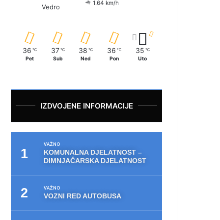
1.64 km/h
Vedro
36
37
38
36
35
℃
℃
℃
℃
℃
Pet
Sub
Ned
Pon
Uto
IZDVOJENE INFORMACIJE
VAŽNO
KOMUNALNA DJELATNOST –
DIMNJAČARSKA DJELATNOST
VAŽNO
VOZNI RED AUTOBUSA