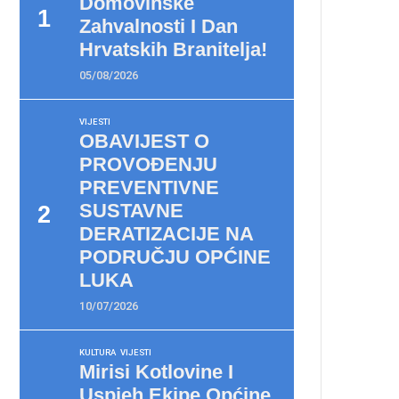
Domovinske
Zahvalnosti I Dan
Hrvatskih Branitelja!
05/08/2026
VIJESTI
OBAVIJEST O
PROVOĐENJU
PREVENTIVNE
SUSTAVNE
DERATIZACIJE NA
PODRUČJU OPĆINE
LUKA
10/07/2026
KULTURA
VIJESTI
Mirisi Kotlovine I
Uspjeh Ekipe Općine