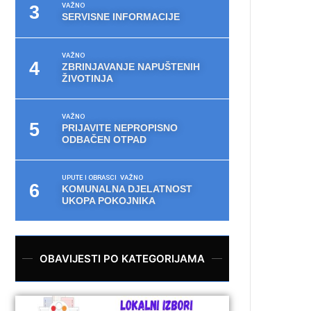
VAŽNO
SERVISNE INFORMACIJE
VAŽNO
ZBRINJAVANJE NAPUŠTENIH
ŽIVOTINJA
VAŽNO
PRIJAVITE NEPROPISNO
ODBAČEN OTPAD
UPUTE I OBRASCI
VAŽNO
KOMUNALNA DJELATNOST
UKOPA POKOJNIKA
OBAVIJESTI PO KATEGORIJAMA