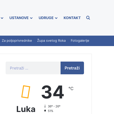
USTANOVE
UDRUGE
KONTAKT
Za poljoprivrednike
Župa svetog Roka
Fotogalerije
Pretraži
34
℃
Luka
36º - 26º
51%