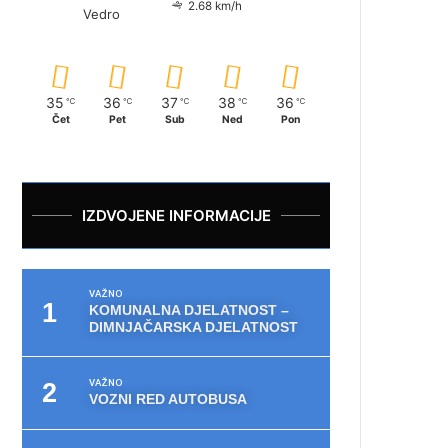
2.68 km/h
Vedro
35
36
37
38
36
℃
℃
℃
℃
℃
Čet
Pet
Sub
Ned
Pon
IZDVOJENE INFORMACIJE
VAŽNO
KOMUNALNA DJELATNOST –
DIMNJAČARSKA DJELATNOST
VAŽNO
VOZNI RED AUTOBUSA