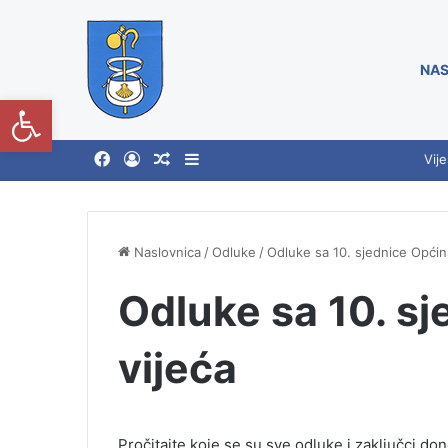
NAS
Open toolbar
Vije
Naslovnica
/
Odluke
/
Odluke sa 10. sjednice Općin
Odluke sa 10. s
vijeća
Pročitajte koje se su sve odluke i zaključci d