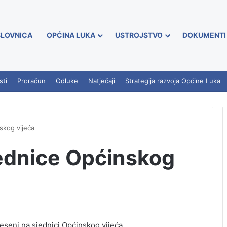
LOVNICA
OPĆINA LUKA
USTROJSTVO
DOKUMENTI
sti
Proračun
Odluke
Natječaji
Strategija razvoja Općine Luka
skog vijeća
jednice Općinskog
oneseni na sjednici Općinskog vijeća…