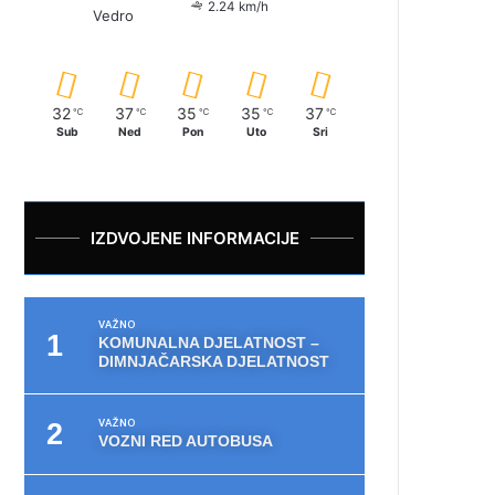
2.24 km/h
Vedro
32
37
35
35
37
℃
℃
℃
℃
℃
Sub
Ned
Pon
Uto
Sri
IZDVOJENE INFORMACIJE
VAŽNO
KOMUNALNA DJELATNOST –
DIMNJAČARSKA DJELATNOST
VAŽNO
VOZNI RED AUTOBUSA