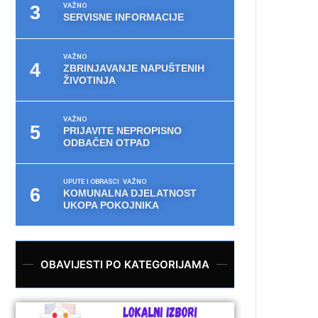
VAŽNO
SERVISNE INFORMACIJE
VAŽNO
ZBRINJAVANJE NAPUŠTENIH
ŽIVOTINJA
VAŽNO
PRIJAVITE NEPROPISNO
ODBAČEN OTPAD
UPUTE I OBRASCI
VAŽNO
KOMUNALNA DJELATNOST
UKOPA POKOJNIKA
OBAVIJESTI PO KATEGORIJAMA