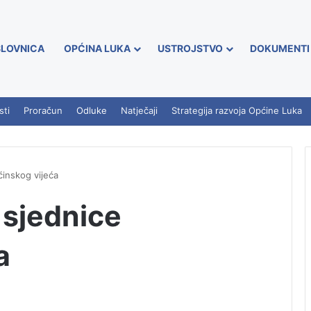
LOVNICA
OPĆINA LUKA
USTROJSTVO
DOKUMENTI
sti
Proračun
Odluke
Natječaji
Strategija razvoja Općine Luka
inskog vijeća
 sjednice
a