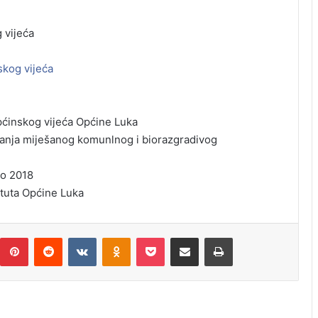
 vijeća
skog vijeća
ćinskog vijeća Općine Luka
janja miješanog komunlnog i biorazgradivog
no 2018
tuta Općine Luka