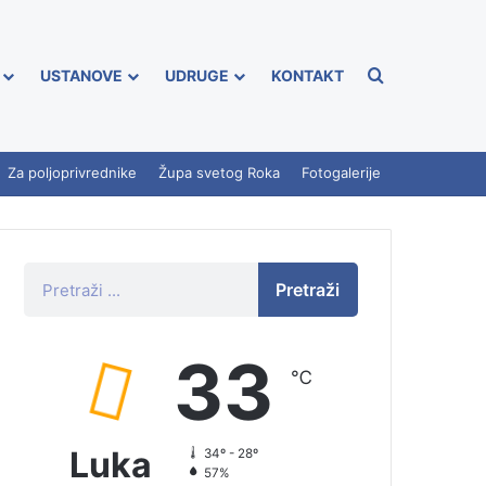
USTANOVE
UDRUGE
KONTAKT
Za poljoprivrednike
Župa svetog Roka
Fotogalerije
Pretraži
33
℃
Luka
34º - 28º
57%