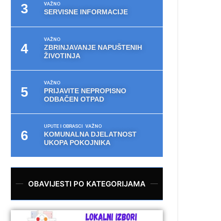
VAŽNO
SERVISNE INFORMACIJE
VAŽNO
ZBRINJAVANJE NAPUŠTENIH
ŽIVOTINJA
VAŽNO
PRIJAVITE NEPROPISNO
ODBAČEN OTPAD
UPUTE I OBRASCI
VAŽNO
KOMUNALNA DJELATNOST
UKOPA POKOJNIKA
OBAVIJESTI PO KATEGORIJAMA