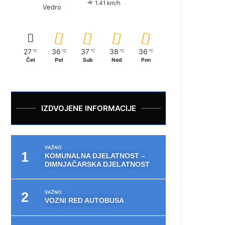
1.41 km/h
Vedro
27
36
37
38
36
℃
℃
℃
℃
℃
Čet
Pet
Sub
Ned
Pon
IZDVOJENE INFORMACIJE
VAŽNO
KOMUNALNA DJELATNOST –
DIMNJAČARSKA DJELATNOST
VAŽNO
VOZNI RED AUTOBUSA