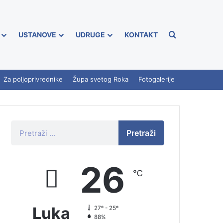
USTANOVE
UDRUGE
KONTAKT
Za poljoprivrednike
Župa svetog Roka
Fotogalerije
Pretraži
26
℃
Luka
27º - 25º
88%