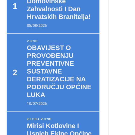
Domovinske
Zahvalnosti I Dan
Hrvatskih Branitelja!
05/08/2026
VIJESTI
OBAVIJEST O
PROVOĐENJU
PREVENTIVNE
SUSTAVNE
DERATIZACIJE NA
PODRUČJU OPĆINE
LUKA
10/07/2026
KULTURA
VIJESTI
Mirisi Kotlovine I
Uspjeh Ekipe Općine