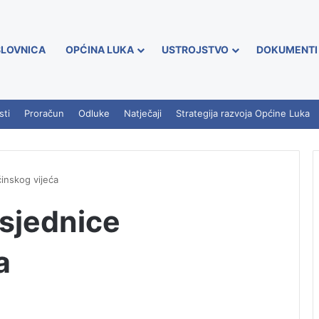
LOVNICA
OPĆINA LUKA
USTROJSTVO
DOKUMENTI
sti
Proračun
Odluke
Natječaji
Strategija razvoja Općine Luka
inskog vijeća
 sjednice
a