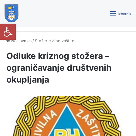
Izbornik
Open toolbar
Naslovnica
/
Stožer civilne zaštite
Odluke kriznog stožera –
ograničavanje društvenih
okupljanja