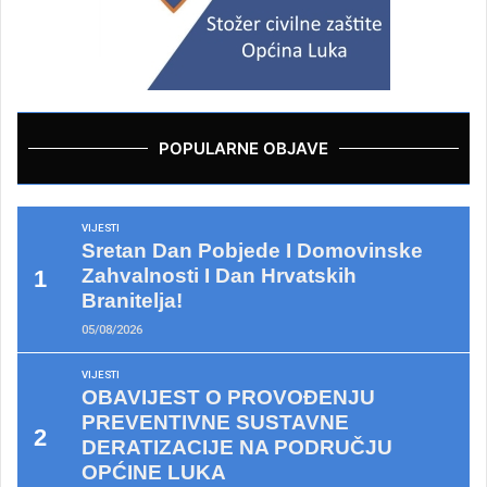
POPULARNE OBJAVE
VIJESTI
Sretan Dan Pobjede I Domovinske
Zahvalnosti I Dan Hrvatskih
Branitelja!
05/08/2026
VIJESTI
OBAVIJEST O PROVOĐENJU
PREVENTIVNE SUSTAVNE
DERATIZACIJE NA PODRUČJU
OPĆINE LUKA