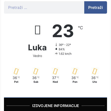
Pretraži
23
℃
Luka
36º - 22º
84%
1.62 km/h
Vedro
36
36
37
36
36
℃
℃
℃
℃
℃
Pet
Sub
Ned
Pon
Uto
IZDVOJENE INFORMACIJE