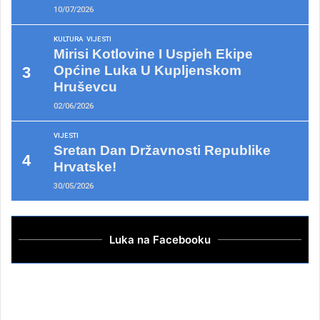
10/07/2026
KULTURA
VIJESTI
Mirisi Kotlovine I Uspjeh Ekipe
Općine Luka U Kupljenskom
Hruševcu
02/06/2026
VIJESTI
Sretan Dan Državnosti Republike
Hrvatske!
30/05/2026
Luka na Facebooku