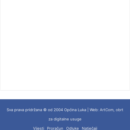
Sva prava pridržana © od 2004 Općina Luka | Web:
ArtCom, obrt
za digitalne usuge
Vijesti
Proračun
Odluke
Natječaji