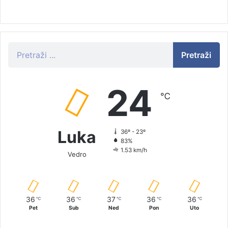
Pretraži
24
℃
Luka
36º - 23º
83%
1.53 km/h
Vedro
36
36
37
36
36
℃
℃
℃
℃
℃
Pet
Sub
Ned
Pon
Uto