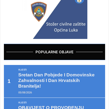
POPULARNE OBJAVE
VIJESTI
Sretan Dan Pobjede I Domovinske
Zahvalnosti I Dan Hrvatskih
Branitelja!
05/08/2026
VIJESTI
OBAVIJEST O PROVOĐENJU