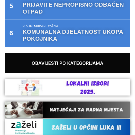
PRIJAVITE NEPROPISNO ODBAČEN
OTPAD
UPUTE I OBRASCI
VAŽNO
KOMUNALNA DJELATNOST UKOPA
POKOJNIKA
OBAVIJESTI PO KATEGORIJAMA