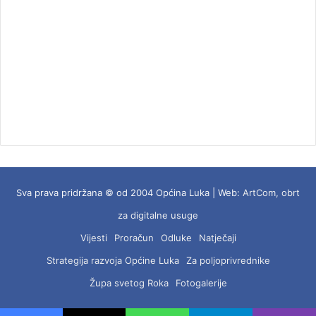
Sva prava pridržana © od 2004 Općina Luka | Web:
ArtCom, obrt
za digitalne usuge
Vijesti
Proračun
Odluke
Natječaji
Strategija razvoja Općine Luka
Za poljoprivrednike
Župa svetog Roka
Fotogalerije