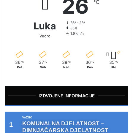
26
℃
Luka
36º - 23º
85%
1.9 km/h
Vedro
36
37
38
36
35
℃
℃
℃
℃
℃
Pet
Sub
Ned
Pon
Uto
IZDVOJENE INFORMACIJE
VAŽNO
KOMUNALNA DJELATNOST –
DIMNJAČARSKA DJELATNOST