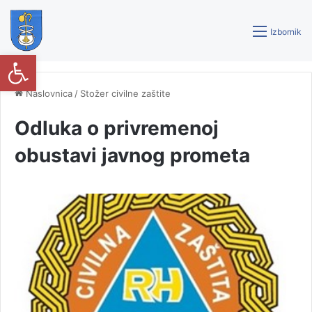
Izbornik
Open toolbar
Naslovnica
/
Stožer civilne zaštite
Odluka o privremenoj
obustavi javnog prometa