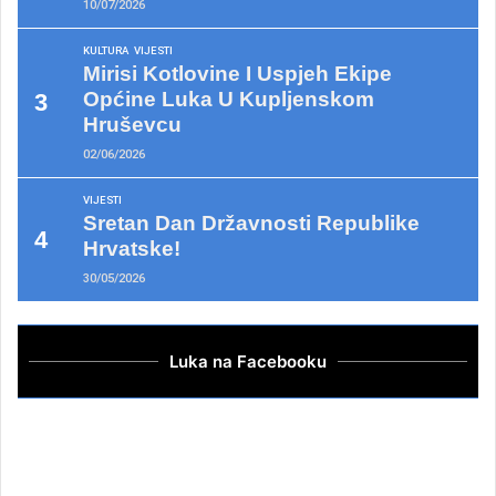
10/07/2026
KULTURA
VIJESTI
Mirisi Kotlovine I Uspjeh Ekipe
Općine Luka U Kupljenskom
Hruševcu
02/06/2026
VIJESTI
Sretan Dan Državnosti Republike
Hrvatske!
30/05/2026
Luka na Facebooku