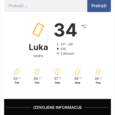
Pretraži
34
℃
Luka
37º - 26º
51%
2.68 km/h
Vedro
35
36
37
38
36
℃
℃
℃
℃
℃
Čet
Pet
Sub
Ned
Pon
IZDVOJENE INFORMACIJE