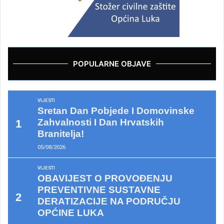
POPULARNE OBJAVE
VIJESTI
Sretan Dan Pobjede I Domovinske
Zahvalnosti I Dan Hrvatskih
Branitelja!
05/08/2026
VIJESTI
OBAVIJEST O PROVOĐENJU
PREVENTIVNE SUSTAVNE
DERATIZACIJE NA PODRUČJU
OPĆINE LUKA