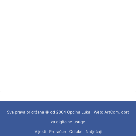
Sva prava pridržana © od 2004 Općina Luka | Web:
ArtCom, obrt
za digitalne usuge
Vijesti
Proračun
Odluke
Natječaji