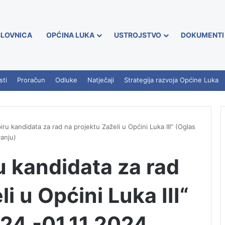
LOVNICA
OPĆINA LUKA
USTROJSTVO
DOKUMENTI
sti
Proračun
Odluke
Natječaji
Strategija razvoja Općine Luka
ru kandidata za rad na projektu Zaželi u Općini Luka III“ (Oglas
vanju)
u kandidata za rad
i u Općini Luka III“
24.-01.11.2024.