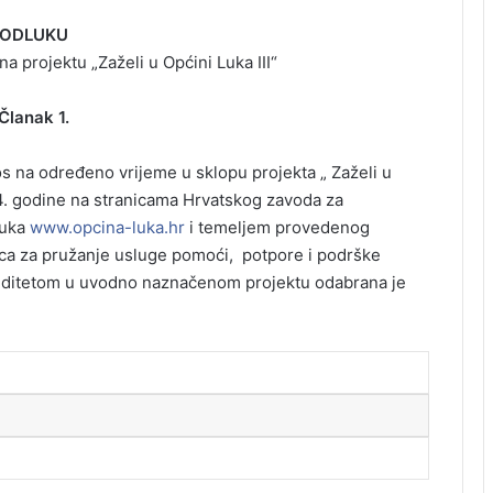
ODLUKU
a projektu „Zaželi u Općini Luka III“
Članak 1.
s na određeno vrijeme u sklopu projekta „ Zaželi u
24. godine na stranicama Hrvatskog zavoda za
Luka
www.opcina-luka.hr
i temeljem provedenog
nica za pružanje usluge pomoći, potpore i podrške
aliditetom u uvodno naznačenom projektu odabrana je