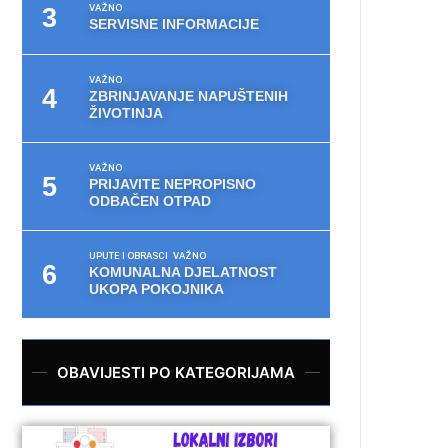
VAŽNO
SERVISNE INFORMACIJE
VAŽNO
ZBRINJAVANJE NAPUŠTENIH
ŽIVOTINJA
VAŽNO
PRIJAVITE NEPROPISNO
ODBAČEN OTPAD
UPUTE I OBRASCI
VAŽNO
KOMUNALNA DJELATNOST
UKOPA POKOJNIKA
OBAVIJESTI PO KATEGORIJAMA