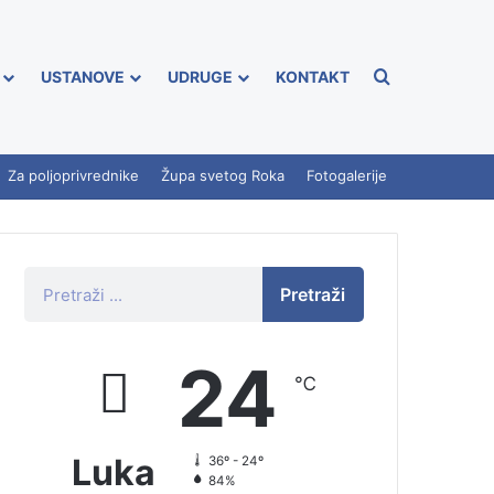
USTANOVE
UDRUGE
KONTAKT
Za poljoprivrednike
Župa svetog Roka
Fotogalerije
Pretraži
24
℃
Luka
36º - 24º
84%