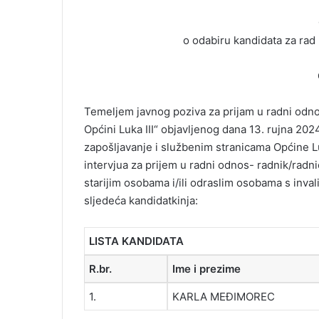
o odabiru kandidata za rad n
Temeljem javnog poziva za prijam u radni odno
Općini Luka III“ objavljenog dana 13. rujna 20
zapošljavanje i službenim stranicama Općine 
intervjua za prijem u radni odnos- radnik/rad
starijim osobama i/ili odraslim osobama s inv
sljedeća kandidatkinja:
LISTA KANDIDATA
R.br.
Ime i prezime
1.
KARLA MEĐIMOREC