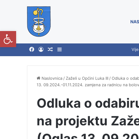
NAS
Open toolbar
Vije
Naslovnica
/
Zaželi u Općini Luka III
/
Odluka o odabi
13. 09.2024.-01.11.2024. zamjena za radnicu na bolo
Odluka o odabir
na projektu Zažel
(Oglas 13. 09.20