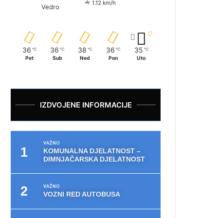
1.12 km/h
Vedro
36
36
38
36
35
℃
℃
℃
℃
℃
Pet
Sub
Ned
Pon
Uto
IZDVOJENE INFORMACIJE
VAŽNO
KOMUNALNA DJELATNOST –
DIMNJAČARSKA DJELATNOST
VAŽNO
VOZNI RED AUTOBUSA