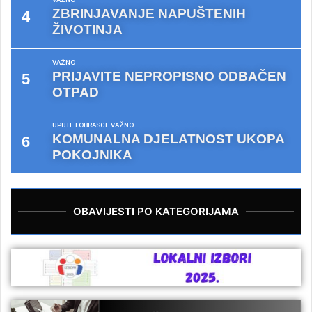
ZBRINJAVANJE NAPUŠTENIH
ŽIVOTINJA
VAŽNO
PRIJAVITE NEPROPISNO ODBAČEN
OTPAD
UPUTE I OBRASCI
VAŽNO
KOMUNALNA DJELATNOST UKOPA
POKOJNIKA
OBAVIJESTI PO KATEGORIJAMA