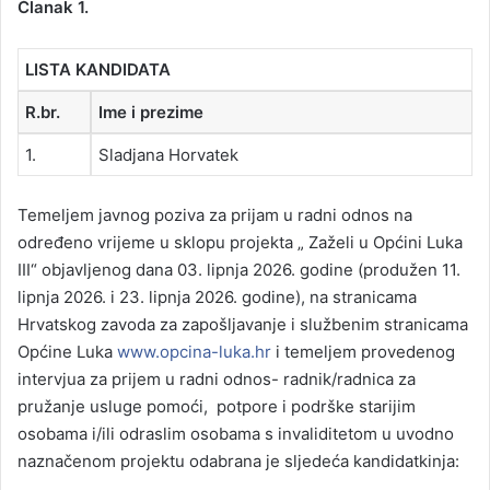
Članak 1.
LISTA KANDIDATA
R.br.
Ime i prezime
1.
Sladjana Horvatek
Temeljem javnog poziva za prijam u radni odnos na
određeno vrijeme u sklopu projekta „ Zaželi u Općini Luka
III“ objavljenog dana 03. lipnja 2026. godine (produžen 11.
lipnja 2026. i 23. lipnja 2026. godine), na stranicama
Hrvatskog zavoda za zapošljavanje i službenim stranicama
Općine Luka
www.opcina-luka.hr
i temeljem provedenog
intervjua za prijem u radni odnos- radnik/radnica za
pružanje usluge pomoći, potpore i podrške starijim
osobama i/ili odraslim osobama s invaliditetom u uvodno
naznačenom projektu odabrana je sljedeća kandidatkinja: