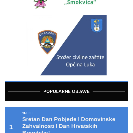
POPULARNE OBJAVE
VIJESTI
Sretan Dan Pobjede I Domovinske
Zahvalnosti I Dan Hrvatskih
Branitelja!