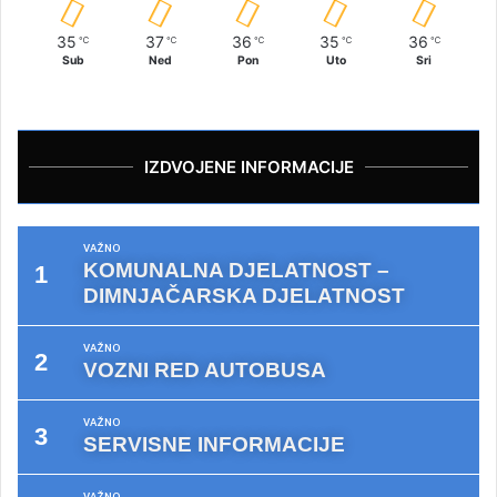
35
37
36
35
36
℃
℃
℃
℃
℃
Sub
Ned
Pon
Uto
Sri
IZDVOJENE INFORMACIJE
VAŽNO
KOMUNALNA DJELATNOST –
DIMNJAČARSKA DJELATNOST
VAŽNO
VOZNI RED AUTOBUSA
VAŽNO
SERVISNE INFORMACIJE
VAŽNO