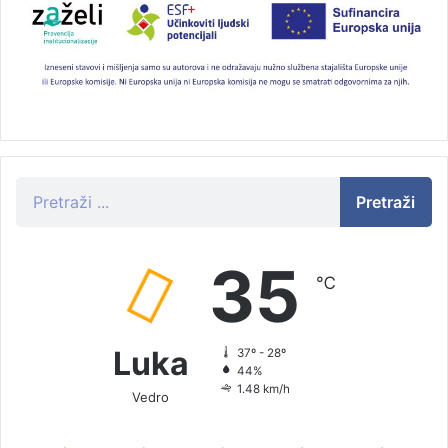
Pretraži
35
℃
Luka
37º - 28º
44%
1.48 km/h
Vedro